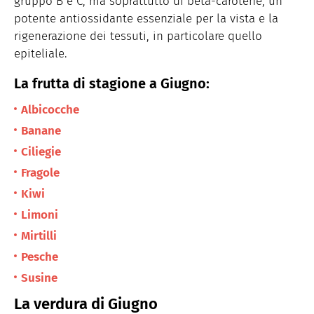
gruppo B e C, ma soprattutto di beta-carotene, un
potente antiossidante essenziale per la vista e la
rigenerazione dei tessuti, in particolare quello
epiteliale.
La frutta di stagione a Giugno:
Albicocche
Banane
Ciliegie
Fragole
Kiwi
Limoni
Mirtilli
Pesche
Susine
La verdura di Giugno