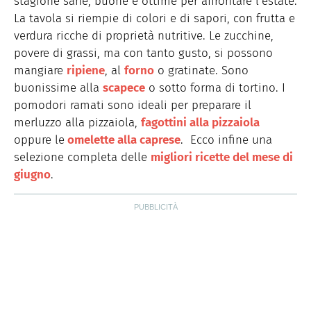
stagione sane, buone e ottime per affrontare l’estate.
La tavola si riempie di colori e di sapori, con frutta e
verdura ricche di proprietà nutritive. Le zucchine,
povere di grassi, ma con tanto gusto, si possono
mangiare
ripiene
, al
forno
o gratinate. Sono
buonissime alla
scapece
o sotto forma di tortino. I
pomodori ramati sono ideali per preparare il
merluzzo alla pizzaiola,
fagottini alla pizzaiola
oppure le
omelette alla caprese
. Ecco infine una
selezione completa delle
migliori ricette del mese di
giugno
.