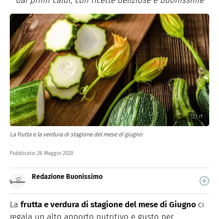
dai primi caldi, con ricette deliziose e buonissime
123 rf
La frutta e la verdura di stagione del mese di giugno
Pubblicato:
26 Maggio 2020
Redazione Buonissimo
Buonissimo è il magazine di cucina di Italiaonline nel
quale trovi idee veloci, facili e spiegate passo passo.
La
frutta e verdura di stagione del mese di Giugno
ci
regala un alto apporto nutritivo e gusto per