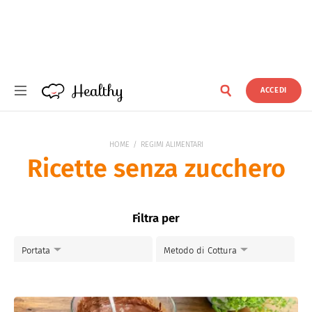
Healthy
ACCEDI
Healthy
HOME
REGIMI ALIMENTARI
Ricette senza zucchero
Filtra per
Portata
Metodo di Cottura
Dolci
Al forno
Primi piatti
Piatti Freddi