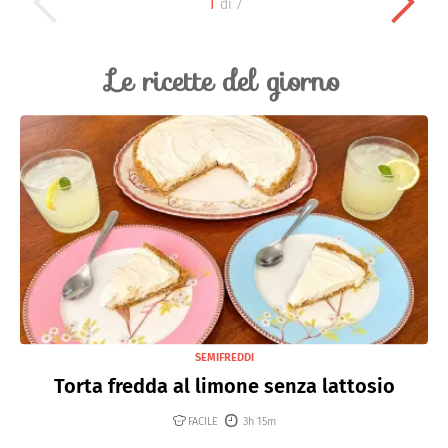
1
di
7
Le ricette del giorno
SEMIFREDDI
Torta fredda al limone senza lattosio
FACILE
3h 15m