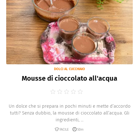
Antipasti
Fritti
Contorni
Secondi piatti
Marmellate e
Confetture
Ricette di base
Conserve
Pane-Pizze-Focacce
DOLCI AL CUCCHIAIO
Frutta
Mousse di cioccolato all'acqua
Piatti unici
Salse e sughi
Un dolce che si prepara in pochi minuti e mette d’accordo
tutti? Senza dubbio, la mousse di cioccolato all’acqua. Gli
ingredienti, ...
FACILE
50m