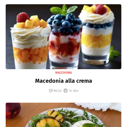
MACEDONIA
Macedonia alla crema
FACILE
1h 30m