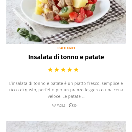
PIATTI UNICI
Insalata di tonno e patate
L’insalata di tonno e patate è un piatto fresco, semplice e
ricco di gusto, perfetto per un pranzo leggero o una cena
veloce. Le patate ...
FACILE
30m