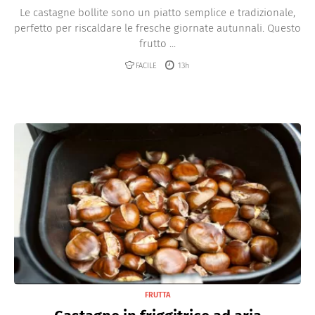
Le castagne bollite sono un piatto semplice e tradizionale,
perfetto per riscaldare le fresche giornate autunnali. Questo
frutto ...
FACILE
13h
FRUTTA