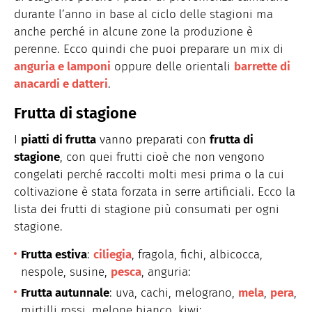
durante l’anno in base al ciclo delle stagioni ma
anche perché in alcune zone la produzione è
perenne. Ecco quindi che puoi preparare un mix di
anguria e lamponi
oppure delle orientali
barrette di
anacardi e datteri
.
Frutta di stagione
I
piatti di frutta
vanno preparati con
frutta di
stagione
, con quei frutti cioè che non vengono
congelati perché raccolti molti mesi prima o la cui
coltivazione è stata forzata in serre artificiali. Ecco la
lista dei frutti di stagione più consumati per ogni
stagione.
Frutta estiva
:
ciliegia
, fragola, fichi, albicocca,
nespole, susine,
pesca
, anguria:
Frutta autunnale
: uva, cachi, melograno,
mela
,
pera
,
mirtilli rossi, melone bianco, kiwi;