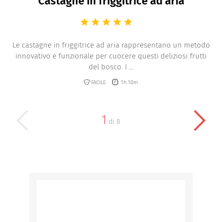
Castagne in friggitrice ad aria
Le castagne in friggitrice ad aria rappresentano un metodo
innovativo e funzionale per cuocere questi deliziosi frutti
del bosco. I ...
FACILE
1h 10m
1
di
8