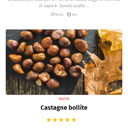
di sapore. Questo piatto ...
FACILE
55m
FRUTTA
Castagne bollite