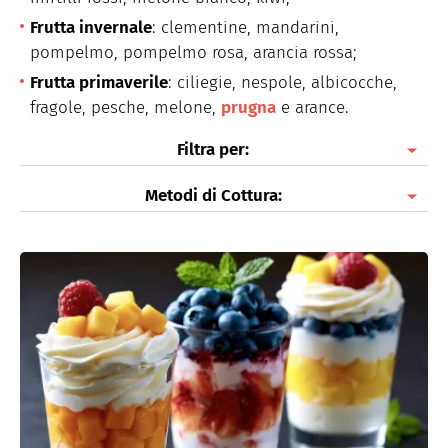
Frutta invernale
: clementine, mandarini,
pompelmo, pompelmo rosa, arancia rossa;
Frutta primaverile
: ciliegie, nespole, albicocche,
fragole, pesche, melone,
prugna
e arance.
Filtra per:
Metodi di Cottura:
Macedonia
Esotica
Piatti freddi
Al forno