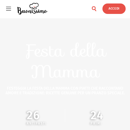
ACCEDI
Buonissimo
Festa della
Mamma
FESTEGGIA LA FESTA DELLA MAMMA CON PIATTI CHE RACCONTANO
AMORE E TRADIZIONE: RICETTE GENUINE PER UN PRANZO SPECIALE.
26
24