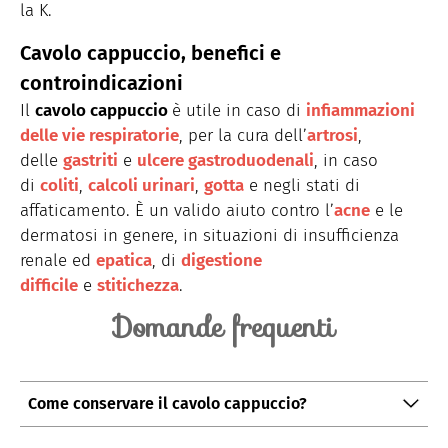
la K.
Cavolo cappuccio, benefici e
controindicazioni
Il
cavolo cappuccio
è utile in caso di
infiammazioni
delle vie respiratorie
, per la cura dell’
artrosi
,
delle
gastriti
e
ulcere gastroduodenali
, in caso
di
coliti
,
calcoli urinari
,
gotta
e negli stati di
affaticamento. È un valido aiuto contro l’
acne
e le
dermatosi in genere, in situazioni di insufficienza
renale ed
epatica
, di
d
igestione
difficile
e
stitichezza
.
Domande frequenti
Come conservare il cavolo cappuccio?
Il cavolo cappuccio può essere conservato in