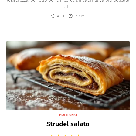
al ...
FACILE
1h 30m
PIATTI UNICI
Strudel salato