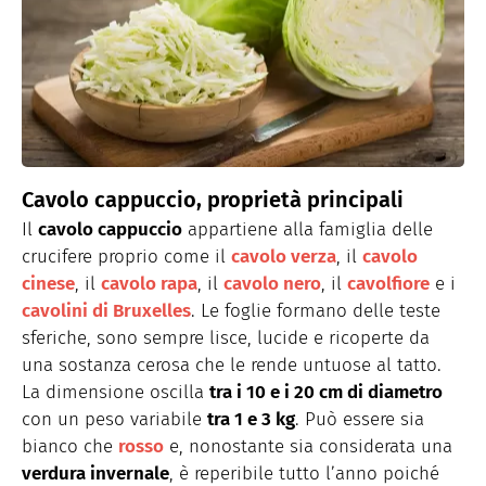
Cavolo cappuccio, proprietà principali
Il
cavolo cappuccio
appartiene alla famiglia delle
crucifere proprio come il
cavolo verza
, il
cavolo
cinese
, il
cavolo rapa
, il
cavolo nero
, il
cavolfiore
e i
cavolini di Bruxelles
. Le foglie formano delle teste
sferiche, sono sempre lisce, lucide e ricoperte da
una sostanza cerosa che le rende untuose al tatto.
La dimensione oscilla
tra i 10 e i 20 cm di diametro
con un peso variabile
tra 1 e 3 kg
. Può essere sia
bianco che
rosso
e, nonostante sia considerata una
verdura invernale
, è reperibile tutto l’anno poiché