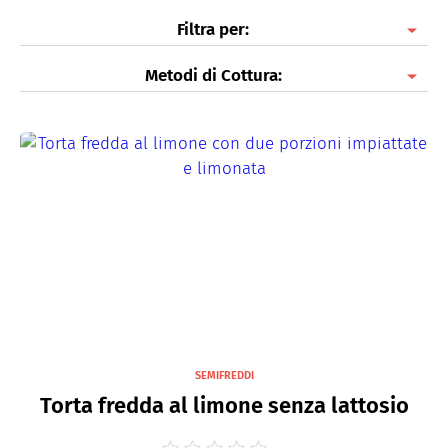
Filtra per:
Metodi di Cottura:
Torte
Dolci al cucchiaio
Al forno
Biscotti
Piatti freddi
Gelati
Fritti
Muffins
Frittelle
Brioches e Cornetti
Crepes dolci
Cupcakes
SEMIFREDDI
Meringhe
Torta fredda al limone senza lattosio
Plumcakes