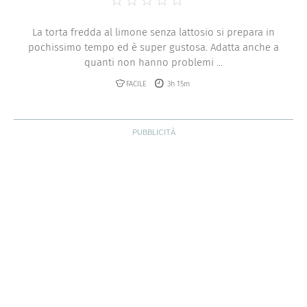
Pancakes
Cioccolatini
La torta fredda al limone senza lattosio si prepara in
pochissimo tempo ed è super gustosa. Adatta anche a
Sorbetti
quanti non hanno problemi ...
Pasticcini
FACILE
3h 15m