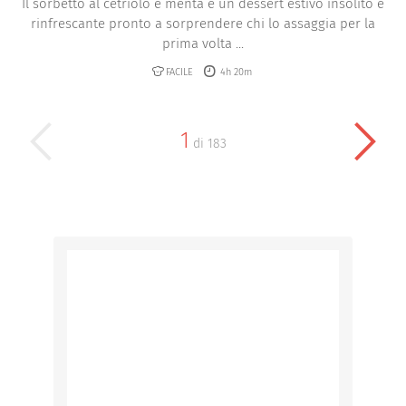
Il sorbetto al cetriolo e menta è un dessert estivo insolito e
rinfrescante pronto a sorprendere chi lo assaggia per la
prima volta ...
FACILE
4h 20m
1
di
183