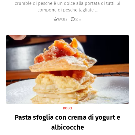
crumble di pesche è un dolce alla portata di tutti. Si
compone di pesche tagliate ...
FACILE
55m
DOLCI
Pasta sfoglia con crema di yogurt e
albicocche