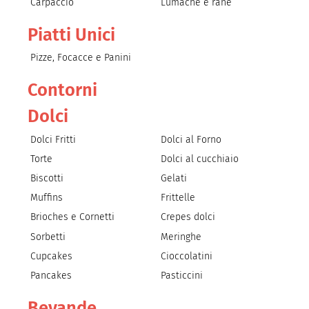
Carpaccio
Lumache e rane
Piatti Unici
Pizze, Focacce e Panini
Contorni
Dolci
Dolci Fritti
Dolci al Forno
Torte
Dolci al cucchiaio
Biscotti
Gelati
Muffins
Frittelle
Brioches e Cornetti
Crepes dolci
Sorbetti
Meringhe
Cupcakes
Cioccolatini
Pancakes
Pasticcini
Bevande