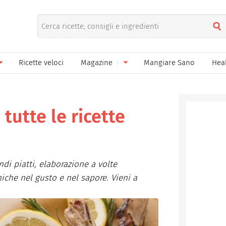
Ricette veloci
Magazine
Mangiare Sano
Hea
nno
Gelati
News
le
Pane pizza focacce
 tutte le ricette
ella Donna
Salse e sughi
ella Mamma
Marmellate e confetture
ndi piatti, elaborazione a volte
el Papà
Conserve
iche nel gusto e nel sapore. Vieni a
een
Ricette di base
Bevande