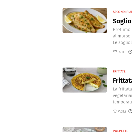
SECONDI PIAT
Soglio
Profumo d
al morso e
Le sogliole
FACILE
FRITTATE
Fritta
La fritta
vegetaria
temperatu
FACILE
POLPETTE