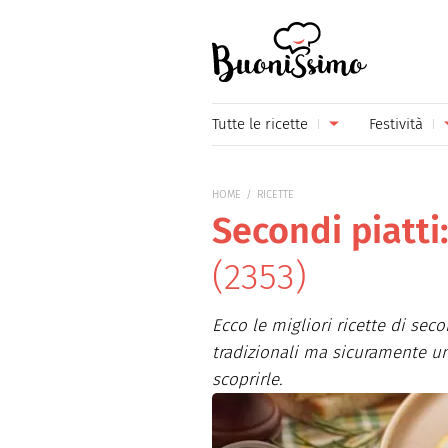
Buonissimo
Tutte le ricette
Festività
Antipasti
Capoda
HOME
RICETTE
Primi piatti
Carneva
Secondi piatti:
Secondi piatti
Festa d
(2353)
Piatti unici
Festa d
Ecco le migliori ricette di seco
Contorni
Festa d
tradizionali ma sicuramente un
Formaggi
Hallow
scoprirle.
Frutta
Natale