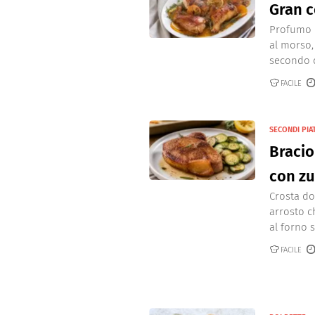
Gran c
Profumo d
al morso,
secondo di
FACILE
SECONDI PIAT
Bracio
con z
Crosta do
arrosto c
al forno 
FACILE