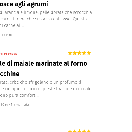
osce agli agrumi
i arancia e limone, pelle dorata che scrocchia
 carne tenera che si stacca dall’osso. Questo
 carne al ...
1h 10m
TI DI CARNE
le di maiale marinate al forno
ucchine
rata, erbe che sfrigolano e un profumo di
he riempie la cucina: queste braciole di maiale
sono pura comfort ...
30 m + 1 h marinata