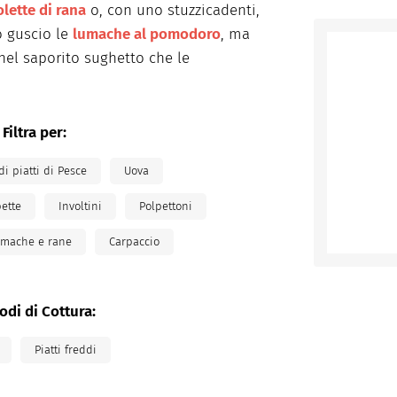
olette di rana
o, con uno stuzzicadenti,
o guscio le
lumache al pomodoro
, ma
 nel saporito sughetto che le
Filtra per:
i piatti di Pesce
Uova
ette
Involtini
Polpettoni
mache e rane
Carpaccio
odi di Cottura:
Piatti freddi