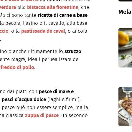
 verdura
alla
bistecca alla fiorentina
, che
Mela
 Ma ci sono tante
ricette di carne a base
la pecora, l’asino o il cavallo, alla base
ccio
, o la
pastissada de caval
, o ancora
.
chino o anche ultimamente lo
struzzo
ente magre, ideali per realizzare dei
 freddo di pollo
.
no dai piatti con
pesce di mare e
i
pesci d’acqua dolce
(laghi e fiumi).
i pesce può non essere semplice, ma la
una classica
zuppa di pesce
, un secondo