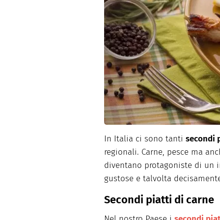
Dolci
Pasqua
San Val
In Italia ci sono tanti
secondi 
regionali. Carne, pesce ma an
diventano protagoniste di un i
gustose e talvolta decisamente
Secondi piatti di carne
Nel nostro Paese i
secondi piat