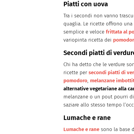
Piatti con uova
Tra i secondi non vanno trascur
quaglia. Le ricette offrono una 
semplice e veloce
frittata al 
variopinta ricetta dei
pomodori
Secondi piatti di verdur
Chi ha detto che le verdure so
ricette per
secondi piatti di ve
pomodoro
,
melanzane imbotti
alternative vegetariane alla ca
melanzane o un pout pourri di
saziare allo stesso tempo l’occh
Lumache e rane
Lumache e rane
sono la base di