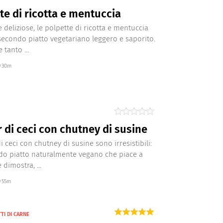
te di ricotta e mentuccia
 deliziose, le polpette di ricotta e mentuccia
econdo piatto vegetariano leggero e saporito.
 tanto ...
30m
 di ceci con chutney di susine
i ceci con chutney di susine sono irresistibili:
o piatto naturalmente vegano che piace a
e dimostra, ...
55m
TI DI CARNE