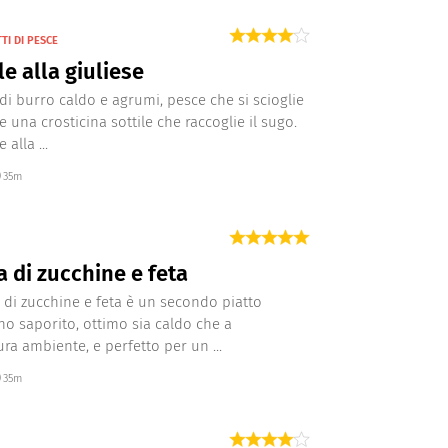
TI DI PESCE
le alla giuliese
i burro caldo e agrumi, pesce che si scioglie
 una crosticina sottile che raccoglie il sugo.
 alla ...
35m
ta di zucchine e feta
ta di zucchine e feta è un secondo piatto
no saporito, ottimo sia caldo che a
ra ambiente, e perfetto per un ...
35m