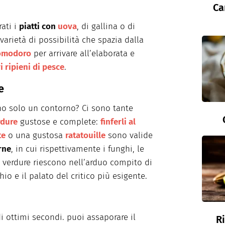
Ca
ati i
piatti con
uova
, di gallina o di
varietà di possibilità che spazia dalla
pomodoro
per arrivare all’elaborata e
 ripieni di pesce
.
e
no solo un contorno? Ci sono tante
rdure
gustose e complete:
finferli al
te
o una gustosa
ratatouille
sono valide
rne
, in cui rispettivamente i funghi, le
 verdure riescono nell’arduo compito di
io e il palato del critico più esigente.
 ottimi secondi. puoi assaporare il
R