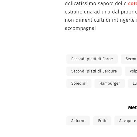
delicatissimo sapore delle
cot
estrarre una ad una dal propri
non dimenticarti di intingerle
accompagna!
Secondi piatti di Carne
Second
Secondi piatti di Verdure
Polp
Spiedini
Hamburger
Lu
Met
Al forno
Fritti
Al vapore