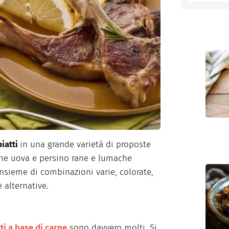
entino
piatti
in una grande varietà di proposte
che uova e persino rane e lumache
nsieme di combinazioni varie, colorate,
 alternative.
ti a base di carne
sono davvero molti. Si