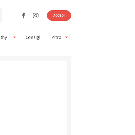
ACCEDI
lthy
Consigli
Altro
Ricette vegetariane
Ingredienti
Ricette vegane
Vini & Birre
Senza glutine
Cucina regionale
Senza lattosio
Cucina internazionale
Senza zucchero
Esperti
Senza burro
Contatti
Senza lievito