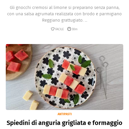
Gli gnocchi cremosi al limone si preparano senza panna,
con una salsa agrumata realizzata con brodo e parmigiano
Reggiano grattugiato. ...
FACILE
30m
ANTIPASTI
Spiedini di anguria grigliata e formaggio