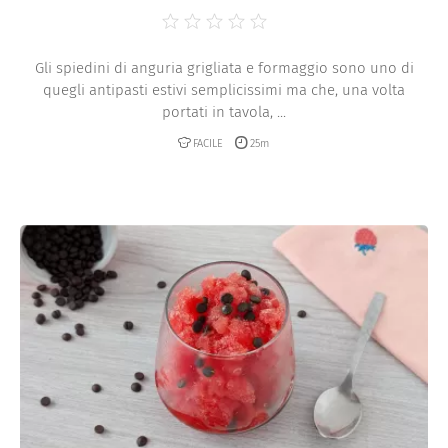
Gli spiedini di anguria grigliata e formaggio sono uno di
quegli antipasti estivi semplicissimi ma che, una volta
portati in tavola, ...
FACILE
25m