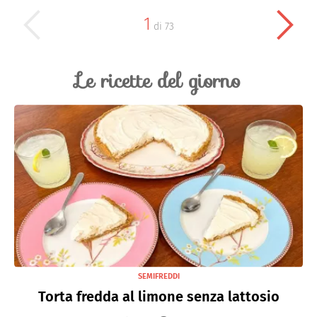
1
di
73
Le ricette del giorno
SEMIFREDDI
Torta fredda al limone senza lattosio