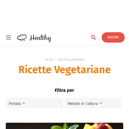
Healthy
ACCEDI
Healthy
HOME
REGIMI ALIMENTARI
Ricette Vegetariane
Filtra per
Portata
Metodo di Cottura
Primi piatti
Al forno
Dolci
Piatti Freddi