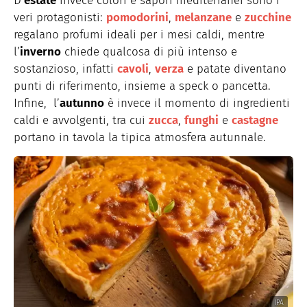
D’
estate
invece colori e sapori mediterranei sono i
veri protagonisti:
pomodorini
,
melanzane
e
zucchine
regalano profumi ideali per i mesi caldi, mentre
l’
inverno
chiede qualcosa di più intenso e
sostanzioso, infatti
cavoli
,
verza
e patate diventano
punti di riferimento, insieme a speck o pancetta.
Infine, l’
autunno
è invece il momento di ingredienti
caldi e avvolgenti, tra cui
zucca
,
funghi
e
castagne
portano in tavola la tipica atmosfera autunnale.
IPA