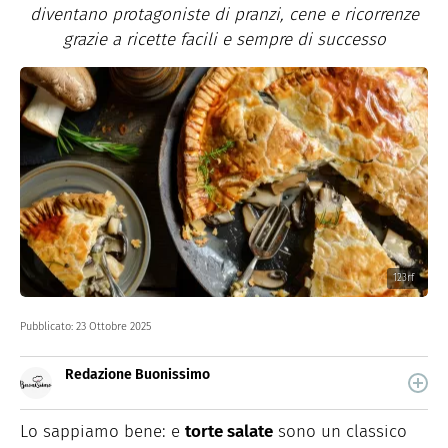
diventano protagoniste di pranzi, cene e ricorrenze
grazie a ricette facili e sempre di successo
123rf
Pubblicato:
23 Ottobre 2025
Redazione Buonissimo
Buonissimo è il magazine di cucina di Italiaonline nel
quale trovi idee veloci, facili e spiegate passo passo.
Lo sappiamo bene: e
torte salate
sono un classico