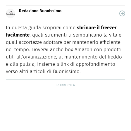
Redazione Buonissimo
Buonissimo è il magazine di cucina di Italiaonline nel
quale trovi idee veloci, facili e spiegate passo passo.
In questa guida scoprirai come
sbrinare il freezer
facilmente
, quali strumenti ti semplificano la vita e
quali accortezze adottare per mantenerlo efficiente
nel tempo. Troverai anche box Amazon con prodotti
utili all’organizzazione, al mantenimento del freddo
e alla pulizia, insieme a link di approfondimento
verso altri articoli di Buonissimo.