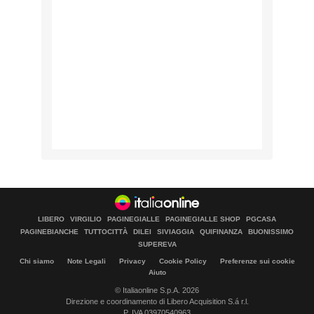
LIBERO
VIRGILIO
PAGINEGIALLE
PAGINEGIALLE SHOP
PGCASA
PAGINEBIANCHE
TUTTOCITTÀ
DILEI
SIVIAGGIA
QUIFINANZA
BUONISSIMO
SUPEREVA
Chi siamo
Note Legali
Privacy
Cookie Policy
Preferenze sui cookie
Aiuto
© Italiaonline S.p.A. 2026
Direzione e coordinamento di Libero Acquisition S.á r.l.
P. IVA 03970540963