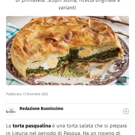
di primavera. Scopri storia, ricetta originale e
varianti.
123rf
Pubblicato:
13 Dicembre 2022
Redazione Buonissimo
Buonissimo è il magazine di cucina di Italiaonline nel
quale trovi idee veloci, facili e spiegate passo passo.
La
torta pasqualina
è una torta salata che si prepara
in Liguria nel periodo di Pasqua. Ha un ripieno di