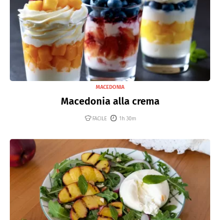
MACEDONIA
Macedonia alla crema
FACILE
1h 30m