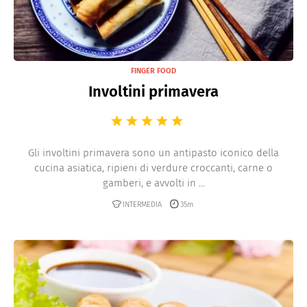
FINGER FOOD
Involtini primavera
Gli involtini primavera sono un antipasto iconico della
cucina asiatica, ripieni di verdure croccanti, carne o
gamberi, e avvolti in ...
INTERMEDIA
35m