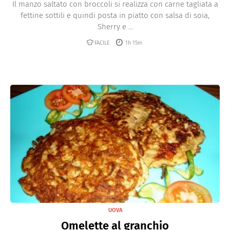
Il manzo saltato con broccoli si realizza con carne tagliata a
fettine sottili e quindi posta in piatto con salsa di soia,
Sherry e ...
FACILE
1h 15m
UOVA
Omelette al granchio