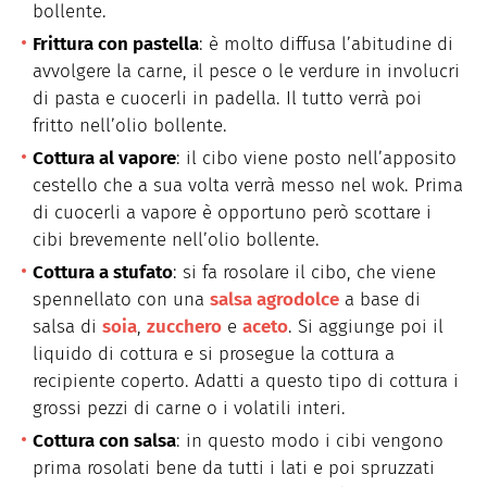
bollente.
Frittura con pastella
: è molto diffusa l’abitudine di
avvolgere la carne, il pesce o le verdure in involucri
di pasta e cuocerli in padella. Il tutto verrà poi
fritto nell’olio bollente.
Cottura al vapore
: il cibo viene posto nell’apposito
cestello che a sua volta verrà messo nel wok. Prima
di cuocerli a vapore è opportuno però scottare i
cibi brevemente nell’olio bollente.
C
ottura a stufato
: si fa rosolare il cibo, che viene
spennellato con una
salsa agrodolce
a base di
salsa di
soia
,
zucchero
e
aceto
. Si aggiunge poi il
liquido di cottura e si prosegue la cottura a
recipiente coperto. Adatti a questo tipo di cottura i
grossi pezzi di carne o i volatili interi.
Cottura con salsa
: in questo modo i cibi vengono
prima rosolati bene da tutti i lati e poi spruzzati