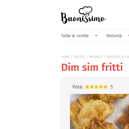
Buonissimo
Tutte le ricette
Festività
Antipasti
Capoda
HOME
RICETTE
ANTIPASTI
ANTIPASTI DI C
Primi piatti
Carneva
Dim sim fritti
Secondi piatti
Festa d
Piatti unici
Festa d
Vota:
5
Contorni
Festa d
Formaggi
Hallow
Frutta
Natale