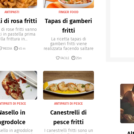
ANTIPASTI
FINGER FOOD
i di rosa fritti
Tapas di gamberi
i di rose fritti vanno
fritti
i in pastella prima
lla frittura in...
La ricetta tapas di
gamberi fritti viene
realizzata facendo saltare
MEDIA
45 m
i...
FACILE
25m
NTIPASTI DI PESCE
ANTIPASTI DI PESCE
Nasello in
Canestrelli di
agrodolce
pesce fritti
sello in agrodolce
I canestrelli fritti sono un
Al