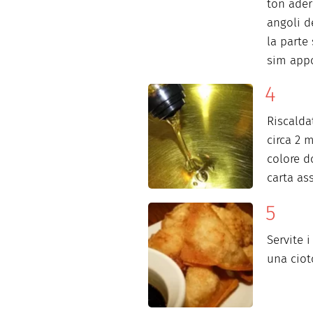
ton ader
angoli d
la parte
sim appo
Riscaldat
circa 2 
colore d
carta as
Servite 
una cioto