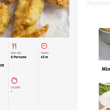
entino
DOSI PER:
TEMPO:
6 Persone
45 m
ene
Min
CALORIE:
-
: