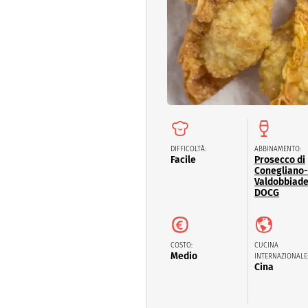
Dolci
Pasqua
San Val
DIFFICOLTÀ:
ABBINAMENTO:
Facile
Prosecco di
Conegliano-
Valdobbiad
DOCG
COSTO:
CUCINA
Medio
INTERNAZIONALE
Cina