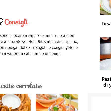
Consigli
Insa
ossono cuocere a vapore(6 minuti circa).Con
fare anche 48 won-ton.Utilizzate meno ripieno,
ton ripiegandola a triangolo e congiungetene
cerli a vaporem calcolando un tempo
Past
icette correlate
di 