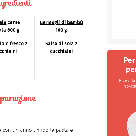
gredienti
ale
carne
Germogli di bambù
tata 600 g
100 g
dolo fresco
2
Salsa di soia
2
cchiaini
cucchiaini
Per
per
Ricevi l
novità
parazione
e con un anno umido la pasta e