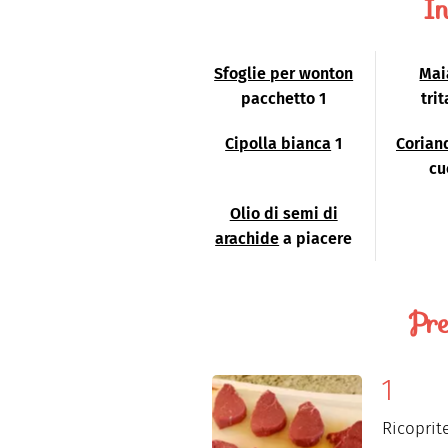
In
Sfoglie per wonton
Mai
pacchetto 1
tri
Cipolla bianca
1
Corian
cu
Olio di semi di
arachide
a piacere
Pre
Ricoprit