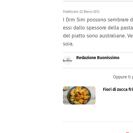
Pubblicato:
02 Marzo 2012
I Dim Sim possono sembrare de
essi dallo spessore della pasta
del piatto sono australiane. V
soia.
Redazione Buonissimo
Buonissimo è il magazine di cu
facili e spiegate passo passo.
Oppure ti 
Fiori di zucca fri