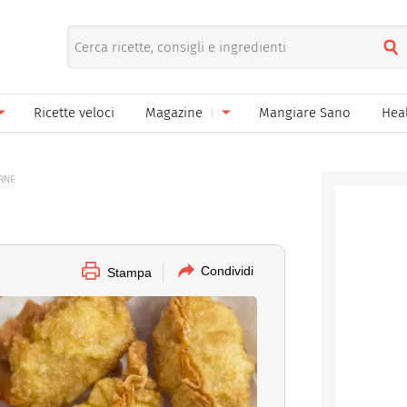
Ricette veloci
Magazine
Mangiare Sano
Hea
nno
Gelati
News
ARNE
le
Pane pizza focacce
ella Donna
Salse e sughi
ella Mamma
Marmellate e confetture
Condividi
Stampa
el Papà
Conserve
een
Ricette di base
Bevande