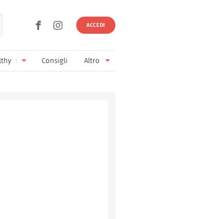
ACCEDI
lthy
Consigli
Altro
Ricette vegetariane
Ingredienti
Ricette vegane
Vini & Birre
Senza glutine
Cucina regionale
Senza lattosio
Cucina internazionale
Senza zucchero
Esperti
Senza burro
Contatti
Senza lievito