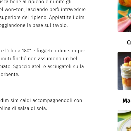
isca bene al ripieno e riunite gli
el won-ton, lasciando però intravedere
 superiore del ripieno. Appiattite i dim
ggiandone la base sul tavolo.
C
e l'olio a 180" e friggete i dim sim per
minuti finché non assumono un bel
orato. Sgocciolateli e asciugateli sulla
sorbente.
Ma
i dim sim caldi accompagnendoli con
lina di salsa di soia.