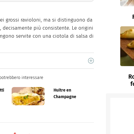
i grossi ravioloni, ma si distinguono da
, decisamente più consistente. Le origini
engono servite con una ciotola di salsa di
cina di Italiaonline nel quale trovi idee veloci,
Ro
potrebbero interessare
f
tti
Huitre en
Champagne