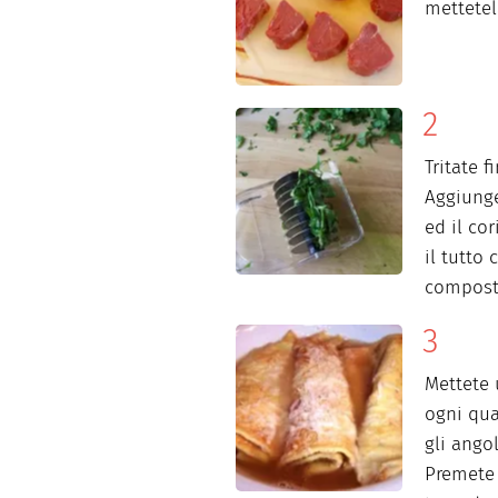
mettetel
Tritate 
Aggiunge
ed il co
il tutto
compost
Mettete 
ogni qua
gli angol
Premete 