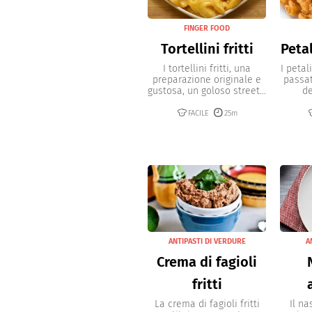
FINGER FOOD
Tortellini fritti
Petal
I tortellini fritti, una
I petal
preparazione originale e
passat
gustosa, un goloso street...
de
FACILE
25m
ANTIPASTI DI VERDURE
A
Crema di fagioli
fritti
La crema di fagioli fritti
Il na