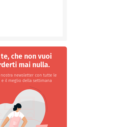
 te, che non vuoi
derti mai nulla.
a nostra newsletter con tutte le
 e il meglio della settimana