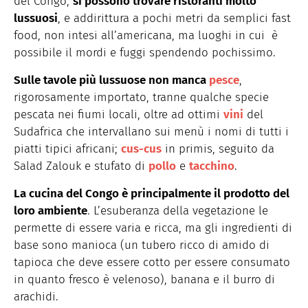
del Congo,
si possono trovare ristoranti molto
lussuosi
, e addirittura a pochi metri da semplici fast
food, non intesi all’americana, ma luoghi in cui è
possibile il mordi e fuggi spendendo pochissimo.
Sulle tavole più lussuose non manca
pesce
,
rigorosamente importato, tranne qualche specie
pescata nei fiumi locali, oltre ad ottimi
vini
del
Sudafrica che intervallano sui menù i nomi di tutti i
piatti tipici africani;
cus-cus
in primis, seguito da
Salad Zalouk e stufato di
pollo
e
tacchino
.
La cucina del Congo è principalmente il prodotto del
loro ambiente
. L’esuberanza della vegetazione le
permette di essere varia e ricca, ma gli ingredienti di
base sono manioca (un tubero ricco di amido di
tapioca che deve essere cotto per essere consumato
in quanto fresco è velenoso), banana e il burro di
arachidi.