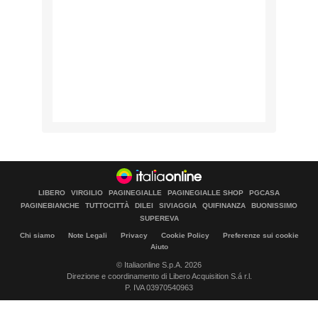
LIBERO
VIRGILIO
PAGINEGIALLE
PAGINEGIALLE SHOP
PGCASA
PAGINEBIANCHE
TUTTOCITTÀ
DILEI
SIVIAGGIA
QUIFINANZA
BUONISSIMO
SUPEREVA
Chi siamo
Note Legali
Privacy
Cookie Policy
Preferenze sui cookie
Aiuto
© Italiaonline S.p.A. 2026
Direzione e coordinamento di Libero Acquisition S.á r.l.
P. IVA 03970540963