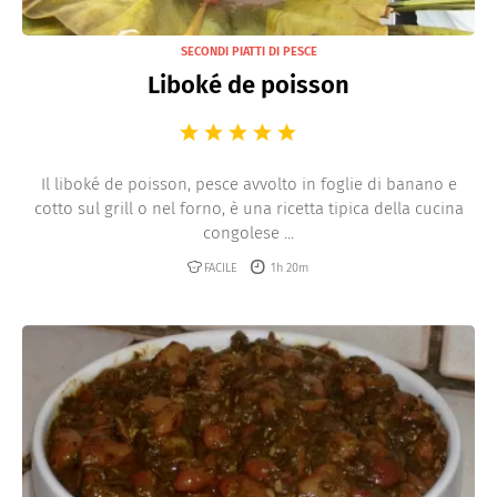
SECONDI PIATTI DI PESCE
Liboké de poisson
Il liboké de poisson, pesce avvolto in foglie di banano e
cotto sul grill o nel forno, è una ricetta tipica della cucina
congolese ...
FACILE
1h 20m