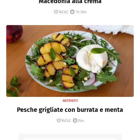
Macedonia alla crema
FACILE
1h 30m
ANTIPASTI
Pesche grigliate con burrata e menta
FACILE
25m