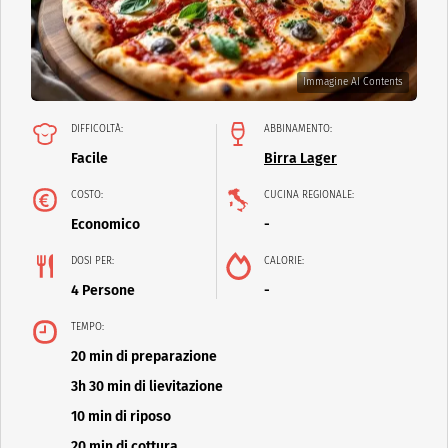
Immagine AI Contents
DIFFICOLTÀ:
ABBINAMENTO:
Facile
Birra Lager
COSTO:
CUCINA REGIONALE:
Economico
-
DOSI PER:
CALORIE:
4 Persone
-
TEMPO:
20 min di preparazione
3h 30 min di lievitazione
10 min di riposo
20 min di cottura