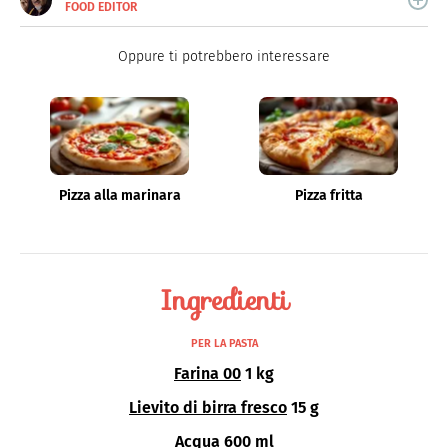
FOOD EDITOR
E-
Roberto Russo unisce la passione per libri e cucina. Ha
MAIL
pubblicato vari libri di cucina e collabora con foodblog.
LINKEDIN
Oppure ti potrebbero interessare
Pizza alla marinara
Pizza fritta
Ingredienti
PER LA PASTA
Farina 00
1 kg
Lievito di birra fresco
15 g
Acqua
600 ml