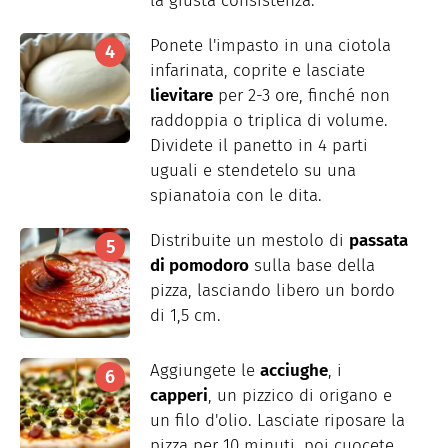
la giusta consistenza.
Ponete l'impasto in una ciotola
infarinata, coprite e lasciate
lievitare
per 2-3 ore, finché non
raddoppia o triplica di volume.
Dividete il panetto in 4 parti
uguali e stendetelo su una
spianatoia con le dita.
Distribuite un mestolo di
passata
di pomodoro
sulla base della
pizza, lasciando libero un bordo
di 1,5 cm.
Aggiungete le
acciughe
, i
capperi
, un pizzico di origano e
un filo d'olio. Lasciate riposare la
pizza per 10 minuti, poi cuocete