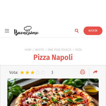
ACCEDI
Buonissimo
HOME
RICETTE
PANE PIZZE FOCACCE
PIZZA
Pizza Napoli
Vota:
3