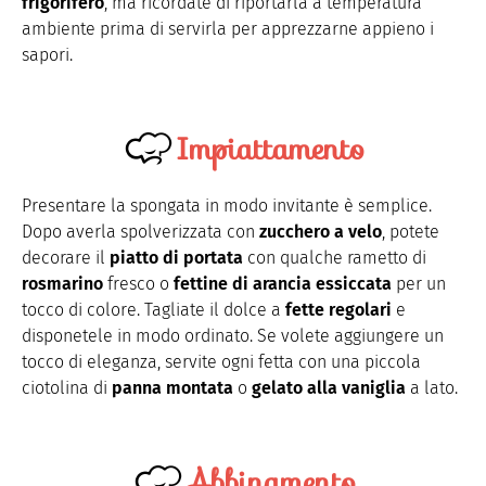
frigorifero
, ma ricordate di riportarla a temperatura
ambiente prima di servirla per apprezzarne appieno i
sapori.
Impiattamento
Presentare la spongata in modo invitante è semplice.
Dopo averla spolverizzata con
zucchero a velo
, potete
decorare il
piatto di portata
con qualche rametto di
rosmarino
fresco o
fettine di arancia essiccata
per un
tocco di colore. Tagliate il dolce a
fette regolari
e
disponetele in modo ordinato. Se volete aggiungere un
tocco di eleganza, servite ogni fetta con una piccola
ciotolina di
panna montata
o
gelato alla vaniglia
a lato.
Abbinamento