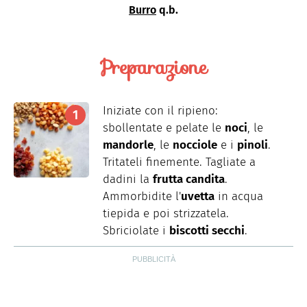
Burro
q.b.
Preparazione
Iniziate con il ripieno:
sbollentate e pelate le
noci
, le
mandorle
, le
nocciole
e i
pinoli
.
Tritateli finemente. Tagliate a
dadini la
frutta candita
.
Ammorbidite l'
uvetta
in acqua
tiepida e poi strizzatela.
Sbriciolate i
biscotti secchi
.