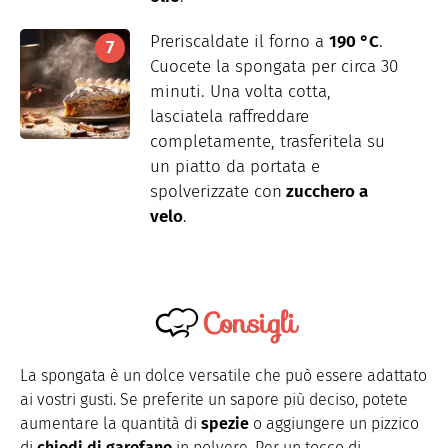
Preriscaldate il forno a
190 °C
.
Cuocete la spongata per circa 30
minuti. Una volta cotta,
lasciatela raffreddare
completamente, trasferitela su
un piatto da portata e
spolverizzate con
zucchero a
velo
.
Consigli
La spongata è un dolce versatile che può essere adattato
ai vostri gusti. Se preferite un sapore più deciso, potete
aumentare la quantità di
spezie
o aggiungere un pizzico
di
chiodi di garofano
in polvere. Per un tocco di