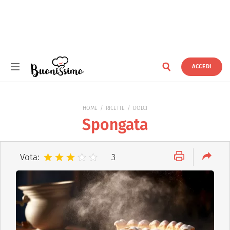
ACCEDI
Buonissimo
HOME
RICETTE
DOLCI
Spongata
Vota:
3