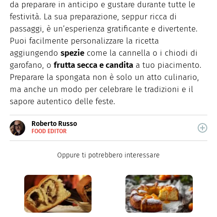
da preparare in anticipo e gustare durante tutte le
festività. La sua preparazione, seppur ricca di
passaggi, è un’esperienza gratificante e divertente.
Puoi facilmente personalizzare la ricetta
aggiungendo
spezie
come la cannella o i chiodi di
garofano, o
frutta secca e candita
a tuo piacimento.
Preparare la spongata non è solo un atto culinario,
ma anche un modo per celebrare le tradizioni e il
sapore autentico delle feste.
Roberto Russo
FOOD EDITOR
E-
Roberto Russo unisce la passione per libri e cucina. Ha
MAIL
pubblicato vari libri di cucina e collabora con foodblog.
LINKEDIN
Oppure ti potrebbero interessare