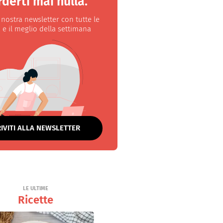
derti mai nulla.
a nostra newsletter con tutte le
 e il meglio della settimana
RIVITI ALLA NEWSLETTER
LE ULTIME
Ricette