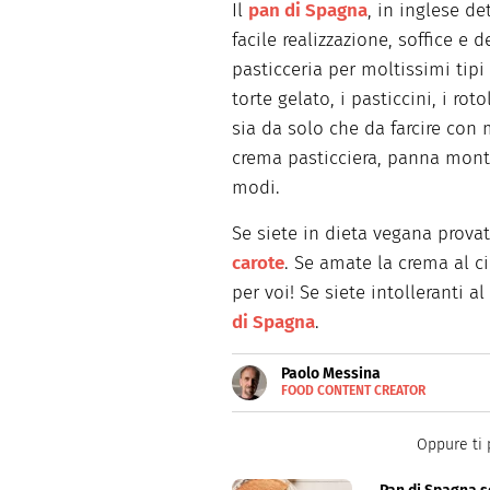
Il
pan di Spagna
, in inglese d
facile realizzazione, soffice e 
pasticceria per moltissimi tipi
torte gelato, i pasticcini, i roto
sia da solo che da farcire con
crema pasticciera, panna mont
modi.
Se siete in dieta vegana provat
carote
. Se amate la crema al 
per voi! Se siete intolleranti a
di Spagna
.
Paolo Messina
FOOD CONTENT CREATOR
E-
Cuoco amatoriale e food conte
MAIL
Oppure ti 