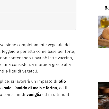
Ba
versione completamente vegetale del
, leggero e perfetto come base per torte,
ur non contenendo uova né latte vaccino,
e una consistenza morbida grazie alla
ti e liquidi vegetali.
lice, si lavorerà un impasto di
olio
no
sale, l’amido di mais e farina
, ed il
to con semi di
vaniglia
ed in ultimo il