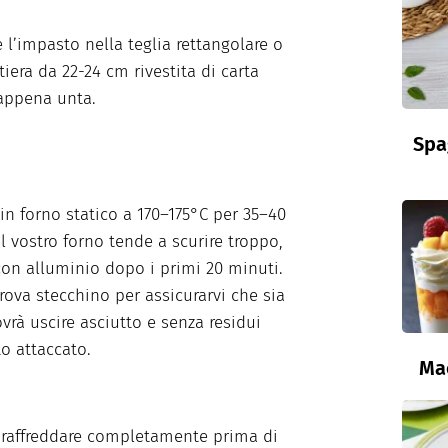
e l’impasto nella teglia rettangolare o
tiera da 22-24 cm rivestita di carta
appena unta.
Spa
in forno statico a 170–175°C per 35–40
il vostro forno tende a scurire troppo,
con alluminio dopo i primi 20 minuti.
prova stecchino per assicurarvi che sia
ovrà uscire asciutto e senza residui
o attaccato.
Ma
 raffreddare completamente prima di