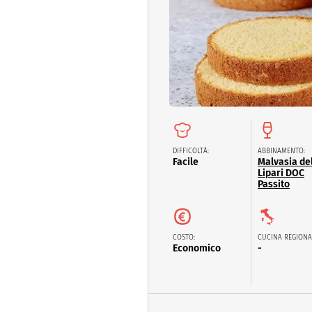
Dolci
Pasqua
San Val
DIFFICOLTÀ:
ABBINAMENTO:
Facile
Malvasia de
Lipari DOC
Passito
COSTO:
CUCINA REGIONA
Economico
-