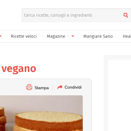
Ricette veloci
Magazine
Mangiare Sano
Hea
nno
Gelati
News
le
Pane pizza focacce
 vegano
ella Donna
Salse e sughi
ella Mamma
Marmellate e confetture
Condividi
Stampa
el Papà
Conserve
een
Ricette di base
Bevande