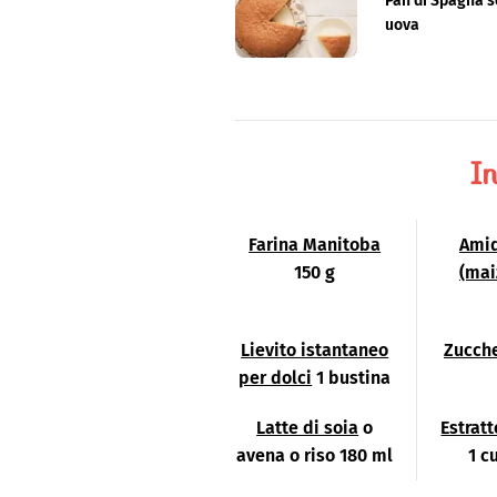
Pan di Spagna 
uova
In
Farina Manitoba
Amid
150 g
(mai
Lievito istantaneo
Zucche
per dolci
1 bustina
Latte di soia
o
Estratt
avena o riso 180 ml
1 c