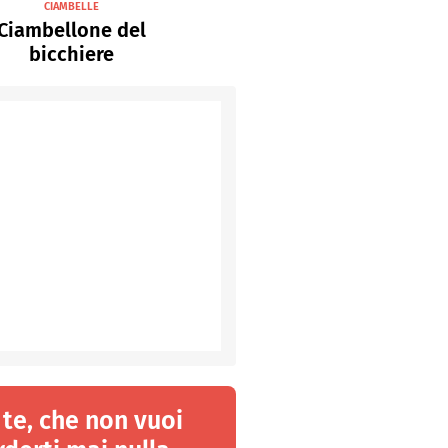
CIAMBELLE
Ciambellone del
bicchiere
 te, che non vuoi