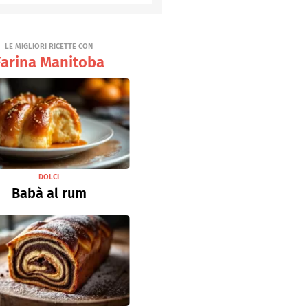
Senza uova
Ricette light
LE MIGLIORI RICETTE CON
Farina Manitoba
DOLCI
Babà al rum