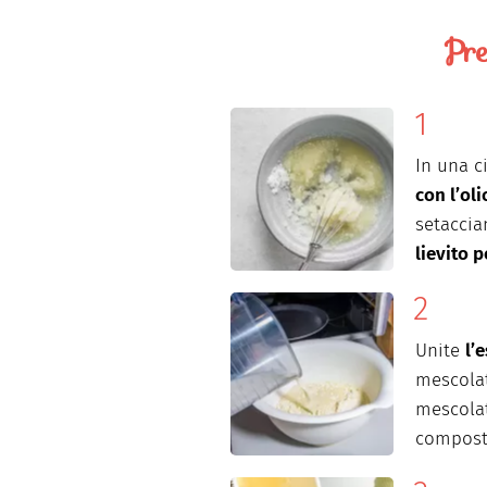
Pre
In una c
con l’oli
setacci
lievito p
Unite
l’
mescolat
mescolat
compost