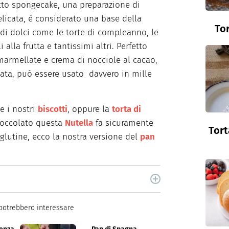
etto spongecake, una preparazione di
delicata, è considerato una base della
Tor
 di dolci come le torte di compleanno, le
li alla frutta e tantissimi altri. Perfetto
 marmellate e crema di nocciole al cacao,
ata, può essere usato davvero in mille
e i nostri
biscotti
, oppure la
torta di
cioccolato questa
Nutella
fa sicuramente
Tort
l glutine, ecco la nostra versione del
pan
nt creator su tutte le piattaforme social.
potrebbero interessare