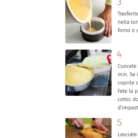
Trasferit
nella tor
forno o 
Cuocete 
min. Se 
coprite 
Fate la 
cotto: d
d’impast
Lasciate