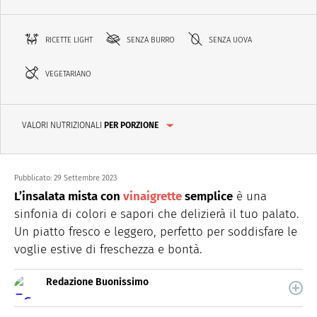
RICETTE LIGHT
SENZA BURRO
SENZA UOVA
VEGETARIANO
VALORI NUTRIZIONALI
PER PORZIONE
Pubblicato:
29 Settembre 2023
L’insalata mista con
vinaigrette
semplice
è una
sinfonia di colori e sapori che delizierà il tuo palato.
Un piatto fresco e leggero, perfetto per soddisfare le
voglie estive di freschezza e bontà.
Redazione Buonissimo
Buonissimo è il magazine di cucina di Italiaonline nel
quale trovi idee veloci, facili e spiegate passo passo.