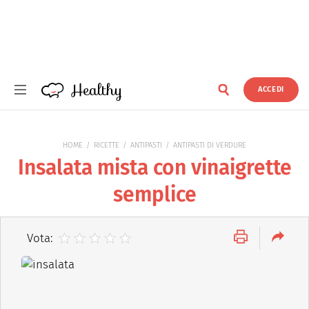
Healthy
ACCEDI
Healthy
HOME
RICETTE
ANTIPASTI
ANTIPASTI DI VERDURE
Insalata mista con vinaigrette
semplice
Vota: