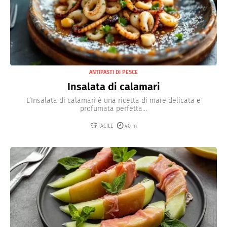
ANTIPASTI DI PESCE
Insalata di calamari
L’Insalata di calamari è una ricetta di mare delicata e
profumata perfetta...
FACILE
40 m