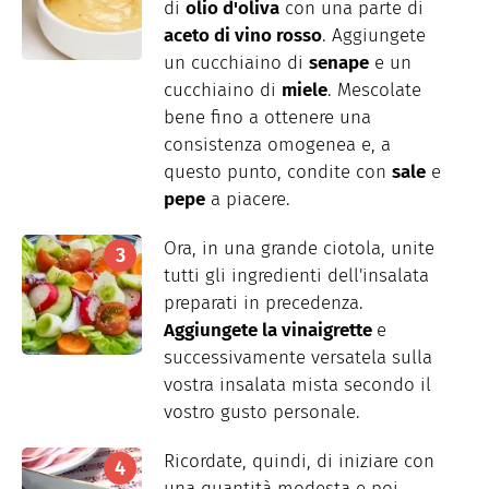
di
olio d'oliva
con una parte di
aceto di vino rosso
. Aggiungete
un cucchiaino di
senape
e un
cucchiaino di
miele
. Mescolate
bene fino a ottenere una
consistenza omogenea e, a
questo punto, condite con
sale
e
pepe
a piacere.
Ora, in una grande ciotola, unite
tutti gli ingredienti dell'insalata
preparati in precedenza.
Aggiungete la vinaigrette
e
successivamente versatela sulla
vostra insalata mista secondo il
vostro gusto personale.
Ricordate, quindi, di iniziare con
una quantità modesta e poi