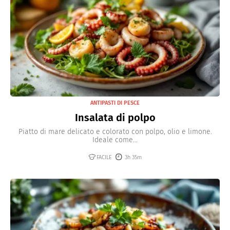
ANTIPASTI DI PESCE
Insalata di polpo
Piatto di mare delicato e colorato con polpo, olio e limone.
Ideale come...
FACILE
3h 35m