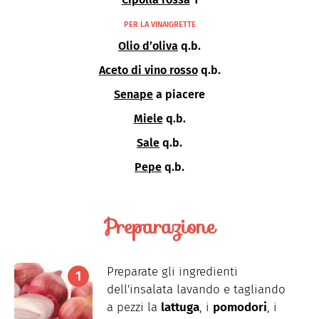
PER LA VINAIGRETTE
Olio d’oliva
q.b.
Aceto di vino rosso
q.b.
Senape
a piacere
Miele
q.b.
Sale
q.b.
Pepe
q.b.
Preparazione
Preparate gli ingredienti
dell'insalata lavando e tagliando
a pezzi la
lattuga
, i
pomodori
, i