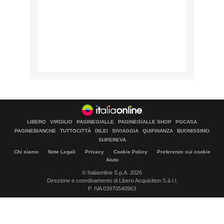
LIBERO
VIRGILIO
PAGINEGIALLE
PAGINEGIALLE SHOP
PGCASA
PAGINEBIANCHE
TUTTOCITTÀ
DILEI
SIVIAGGIA
QUIFINANZA
BUONISSIMO
SUPEREVA
Chi siamo
Note Legali
Privacy
Cookie Policy
Preferenze sui cookie
Aiuto
© Italiaonline S.p.A. 2026
Direzione e coordinamento di Libero Acquisition S.á r.l.
P. IVA 03970540963