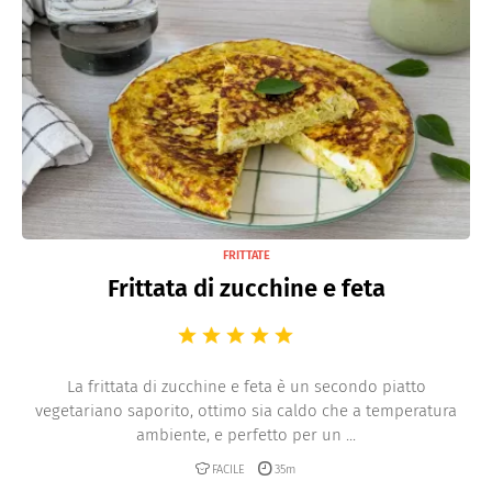
FRITTATE
Frittata di zucchine e feta
La frittata di zucchine e feta è un secondo piatto
vegetariano saporito, ottimo sia caldo che a temperatura
ambiente, e perfetto per un ...
FACILE
35m