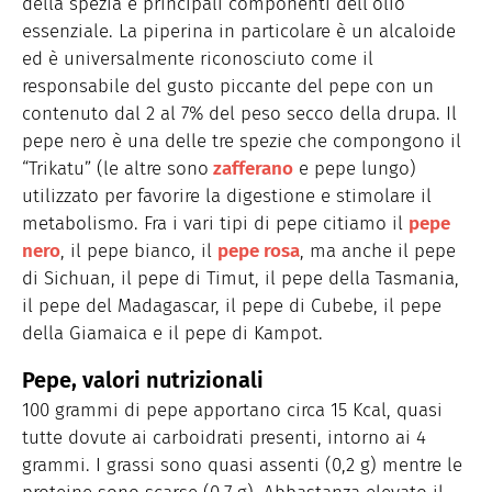
della spezia e principali componenti dell’olio
essenziale. La piperina in particolare è un alcaloide
ed è universalmente riconosciuto come il
responsabile del gusto piccante del pepe con un
contenuto dal 2 al 7% del peso secco della drupa. Il
pepe nero è una delle tre spezie che compongono il
“Trikatu” (le altre sono
zafferano
e pepe lungo)
utilizzato per favorire la digestione e stimolare il
metabolismo. Fra i vari tipi di pepe citiamo il
pepe
nero
, il pepe bianco, il
pepe rosa
, ma anche il pepe
di Sichuan, il pepe di Timut, il pepe della Tasmania,
il pepe del Madagascar, il pepe di Cubebe, il pepe
della Giamaica e il pepe di Kampot.
Pepe, valori nutrizionali
100 grammi di pepe apportano circa 15 Kcal, quasi
tutte dovute ai carboidrati presenti, intorno ai 4
grammi. I grassi sono quasi assenti (0,2 g) mentre le