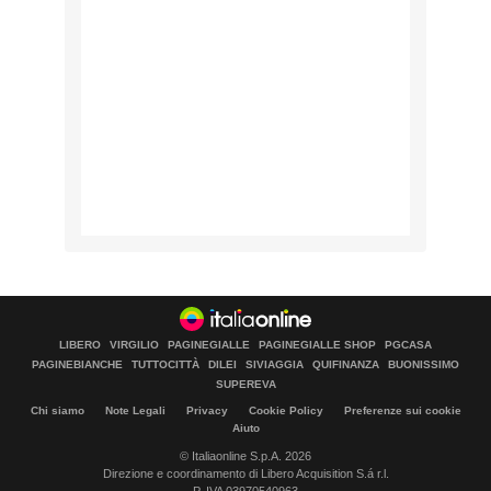
LIBERO
VIRGILIO
PAGINEGIALLE
PAGINEGIALLE SHOP
PGCASA
PAGINEBIANCHE
TUTTOCITTÀ
DILEI
SIVIAGGIA
QUIFINANZA
BUONISSIMO
SUPEREVA
Chi siamo
Note Legali
Privacy
Cookie Policy
Preferenze sui cookie
Aiuto
© Italiaonline S.p.A. 2026
Direzione e coordinamento di Libero Acquisition S.á r.l.
P. IVA 03970540963