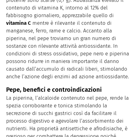
proteine sono scarse (0,7 g). Abbastanza elevato il
contenuto di vitamina K, intorno al 12% del
fabbisogno giornaliero, apprezzabile quello di
vitamina C
mentre è rilevante il contenuto di
manganese, ferro, rame e calcio. Accanto alla
piperina, nel pepe troviamo un gran numero di
sostanze con rilevante attività antiossidante. In
condizioni di stress ossidativo, pepe nero e piperina
possono ridurre in maniera importante il danno
causato dall’accumulo di radicali liberi, stimolando
anche l’azione degli enzimi ad azione antiossidante.
Pepe, benefici e controindicazioni
La piperina, l’alcaloide contenuto nel pepe, rende la
spezia corroborante e tonica stimolando la
secrezione di succhi gastrici così da facilitare il
processo digestivo e agevolare l’assorbimento dei
nutrienti. Ha proprietà antisettiche e afrodisiache, è
prezioso per combattere la depressione poiché