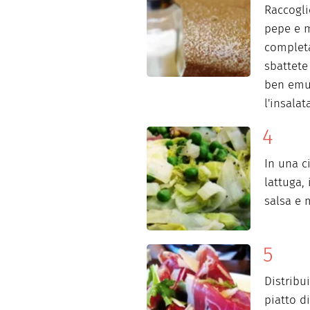
Raccoglie
pepe e m
completa
sbattete
ben emu
l'insalat
In una ci
lattuga, 
salsa e 
Distribui
piatto di