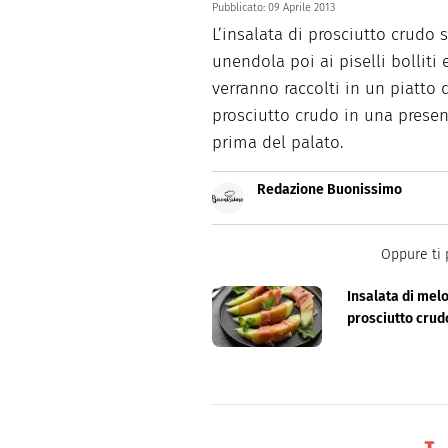
Pubblicato:
09 Aprile 2013
L’insalata di prosciutto crudo 
unendola poi ai piselli bolliti 
verranno raccolti in un piatto 
prosciutto crudo in una presen
prima del palato.
Redazione Buonissimo
Buonissimo è il magazine di cu
facili e spiegate passo passo.
Oppure ti 
Insalata di mel
prosciutto crud