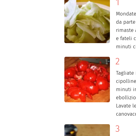
Mondate 
da parte 
rimaste a
e fateli
minuti ci
Tagliate
cipolline
minuti i
ebollizi
Lavate l
canovacc