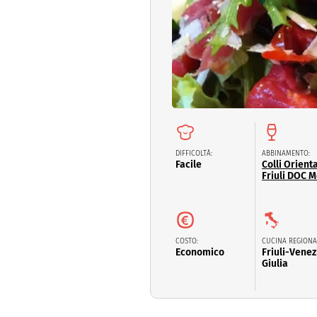
Dolci
Pasqua
San Val
DIFFICOLTÀ:
ABBINAMENTO:
Facile
Colli Orienta
Friuli DOC M
COSTO:
CUCINA REGIONA
Economico
Friuli-Venez
Giulia