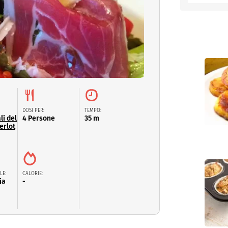
entino
DOSI PER:
TEMPO:
li del
4 Persone
35 m
erlot
LE:
CALORIE:
ia
-