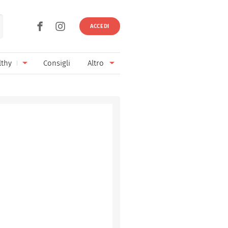
ACCEDI
lthy
Consigli
Altro
Ricette vegetariane
Ingredienti
Ricette vegane
Vini & Birre
Senza glutine
Cucina regionale
Senza lattosio
Cucina internazionale
Senza zucchero
Esperti
Senza burro
Contatti
Senza lievito