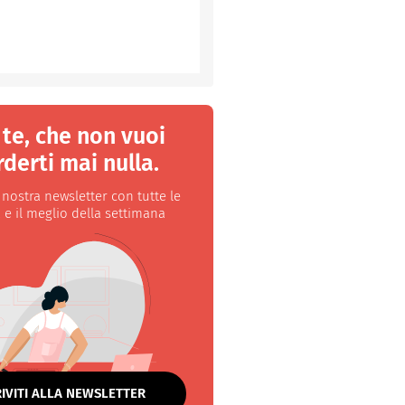
 te, che non vuoi
derti mai nulla.
a nostra newsletter con tutte le
 e il meglio della settimana
RIVITI ALLA NEWSLETTER