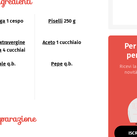
gredienti
uga
1 cespo
Piselli
250 g
extravergine
Aceto
1 cucchiaio
Per
a
4 cucchiai
per
ale
q.b.
Pepe
q.b.
Ricevi l
novità
parazione
ISC