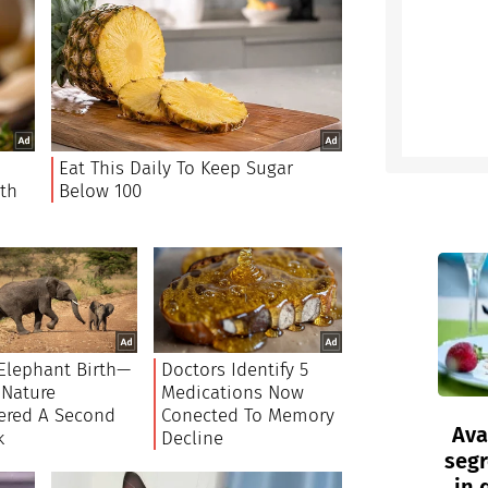
Ava
segr
in 