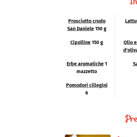
In
Prosciutto crudo
Latt
San Daniele
150 g
Cipolline
150 g
Olio 
d'oliv
Erbe aromatiche
1
S
mazzetto
Pomodori ciliegini
6
Pre