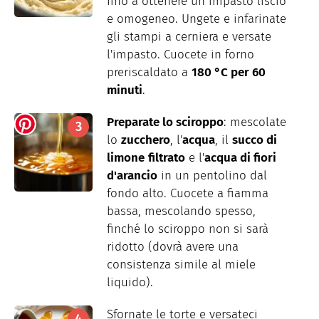
fino a ottenere un impasto liscio
e omogeneo. Ungete e infarinate
gli stampi a cerniera e versate
l'impasto. Cuocete in forno
preriscaldato a
180 °C per 60
minuti
.
Preparate lo sciroppo
: mescolate
lo
zucchero
, l'
acqua
, il
succo di
limone
filtrato
e l'
acqua di fiori
d'arancio
in un pentolino dal
fondo alto. Cuocete a fiamma
bassa, mescolando spesso,
finché lo sciroppo non si sarà
ridotto (dovrà avere una
consistenza simile al miele
liquido).
Sfornate le torte e versateci