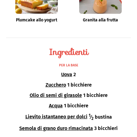
Plumcake allo yogurt
Granita alla frutta
Ingredienti
PER LA BASE
Uova
2
Zucchero
1 bicchiere
Olio di semi di girasole
1 bicchiere
Acqua
1 bicchiere
1
Lievito istantaneo per dolci
⁄
bustina
2
Semola di grano duro rimacinata
3 bicchieri