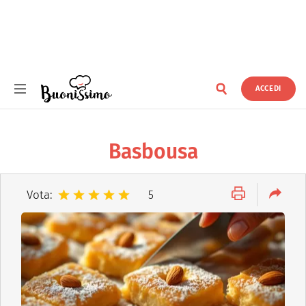
ACCEDI
Buonissimo
Basbousa
Vota:
5