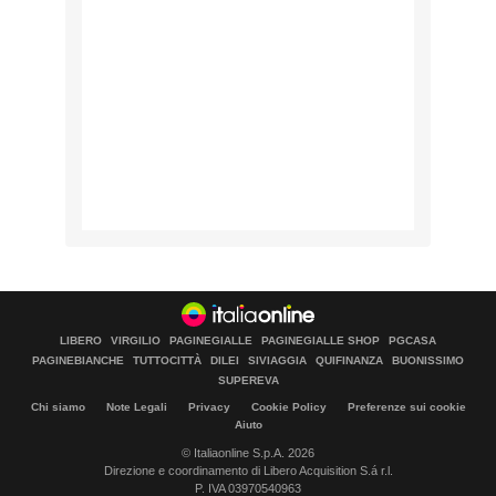
LIBERO
VIRGILIO
PAGINEGIALLE
PAGINEGIALLE SHOP
PGCASA
PAGINEBIANCHE
TUTTOCITTÀ
DILEI
SIVIAGGIA
QUIFINANZA
BUONISSIMO
SUPEREVA
Chi siamo
Note Legali
Privacy
Cookie Policy
Preferenze sui cookie
Aiuto
© Italiaonline S.p.A. 2026
Direzione e coordinamento di Libero Acquisition S.á r.l.
P. IVA 03970540963