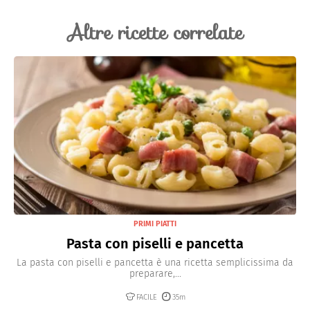
Certamente, potete omettere la pancetta e aggiungere
trovate quello di seppia.
più verdure o funghi per mantenere il piatto ricco e
Altre ricette correlate
saporito.
PRIMI PIATTI
Pasta con piselli e pancetta
La pasta con piselli e pancetta è una ricetta semplicissima da
preparare,...
FACILE
35m