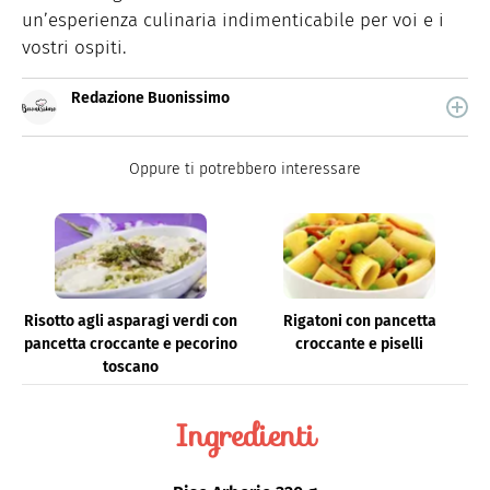
un’esperienza culinaria indimenticabile per voi e i
vostri ospiti.
Redazione Buonissimo
Buonissimo è il magazine di cucina di Italiaonline nel
quale trovi idee veloci, facili e spiegate passo passo.
Oppure ti potrebbero interessare
Risotto agli asparagi verdi con
Rigatoni con pancetta
pancetta croccante e pecorino
croccante e piselli
toscano
Ingredienti