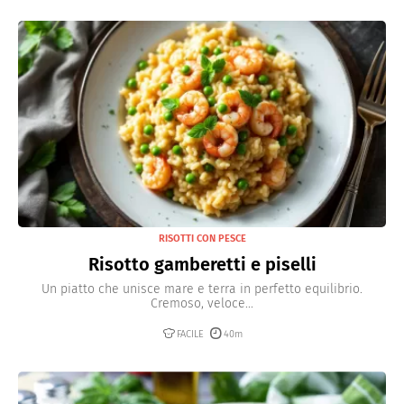
RISOTTI CON PESCE
Risotto gamberetti e piselli
Un piatto che unisce mare e terra in perfetto equilibrio.
Cremoso, veloce...
FACILE
40m