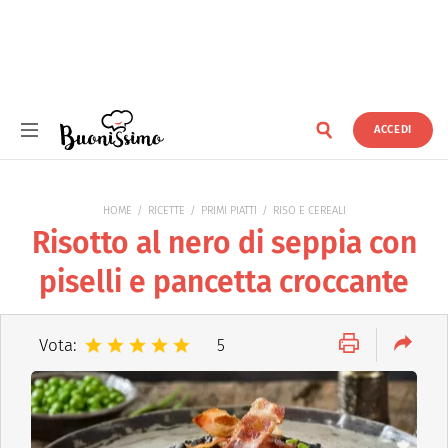
ACCEDI
Buonissimo
HOME
RICETTE
PRIMI PIATTI
RISO E CEREALI
Risotto al nero di seppia con
piselli e pancetta croccante
Vota:
5