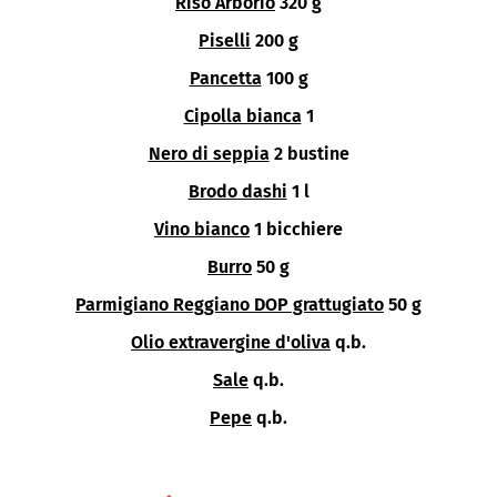
Riso Arborio
320 g
Piselli
200 g
Pancetta
100 g
Cipolla bianca
1
Nero di seppia
2 bustine
Brodo dashi
1 l
Vino bianco
1 bicchiere
Burro
50 g
Parmigiano Reggiano DOP grattugiato
50 g
Olio extravergine d'oliva
q.b.
Sale
q.b.
Pepe
q.b.