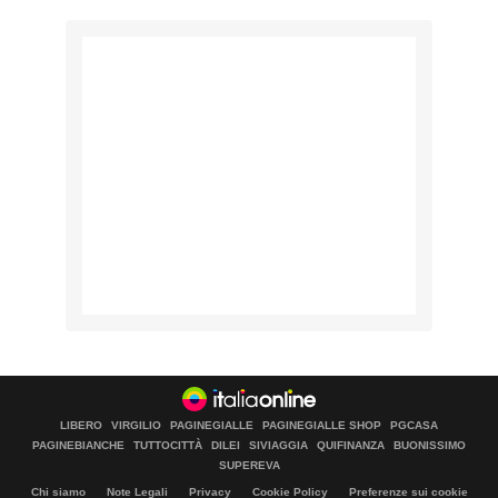
LIBERO
VIRGILIO
PAGINEGIALLE
PAGINEGIALLE SHOP
PGCASA
PAGINEBIANCHE
TUTTOCITTÀ
DILEI
SIVIAGGIA
QUIFINANZA
BUONISSIMO
SUPEREVA
Chi siamo
Note Legali
Privacy
Cookie Policy
Preferenze sui cookie