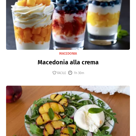
MACEDONIA
Macedonia alla crema
FACILE
1h 30m