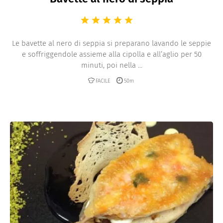
Le bavette al nero di seppia si preparano lavando le seppie
e soffriggendole assieme alla cipolla e all’aglio per 50
minuti, poi nella ...
FACILE
50m