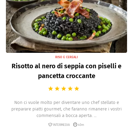
RISO E CEREALI
Risotto al nero di seppia con piselli e
pancetta croccante
Non ci vuole molto per diventare uno chef stellato e
preparare piatti gourmet, che faranno rimanere i vostri
commensali a bocca aperta. ...
INTERMEDIA
40m