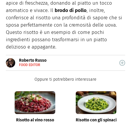
apice di freschezza, donando al piatto un tocco
aromatico e vivace. Il
brodo di pollo
, inoltre,
conferisce al risotto una profondità di sapore che si
sposa perfettamente con la cremosità delle uova.
Questo risotto è un esempio di come pochi
ingredienti possano trasformarsi in un piatto
delizioso e appagante.
Roberto Russo
FOOD EDITOR
E-
Roberto Russo unisce la passione per libri e cucina. Ha
MAIL
pubblicato vari libri di cucina e collabora con foodblog.
LINKEDIN
Oppure ti potrebbero interessare
Risotto al vino rosso
Risotto con gli spinaci