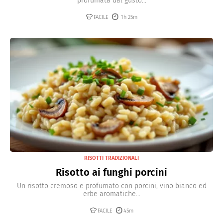
profumata dal gusto...
FACILE
1h 25m
RISOTTI TRADIZIONALI
Risotto ai funghi porcini
Un risotto cremoso e profumato con porcini, vino bianco ed
erbe aromatiche...
FACILE
45m