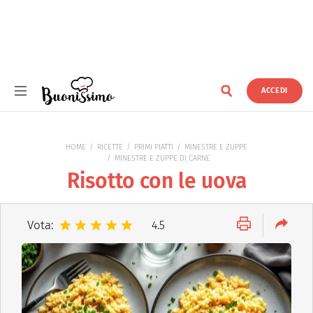
ACCEDI
Buonissimo
HOME
RICETTE
PRIMI PIATTI
MINESTRE E ZUPPE
MINESTRE E ZUPPE DI CARNE
Risotto con le uova
Vota:
4.5