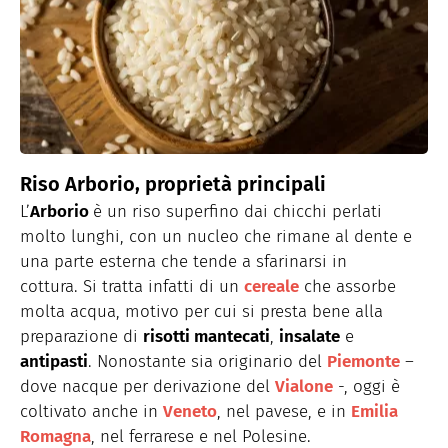
Riso Arborio, proprietà principali
L’
Arborio
è un riso superfino dai chicchi perlati
molto lunghi, con un nucleo che rimane al dente e
una parte esterna che tende a sfarinarsi in
cottura. Si tratta infatti di un
cereale
che assorbe
molta acqua, motivo per cui si presta bene alla
preparazione di
risotti mantecati
,
insalate
e
antipasti
. Nonostante sia originario del
Piemonte
–
dove nacque per derivazione del
Vialone
-, oggi è
coltivato anche in
Veneto
, nel pavese, e in
Emilia
Romagna
, nel ferrarese e nel Polesine.