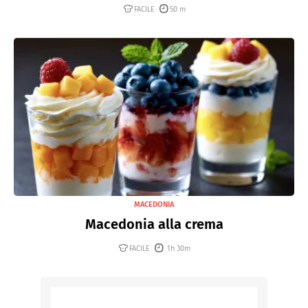
FACILE
50 m
MACEDONIA
Macedonia alla crema
FACILE
1h 30m