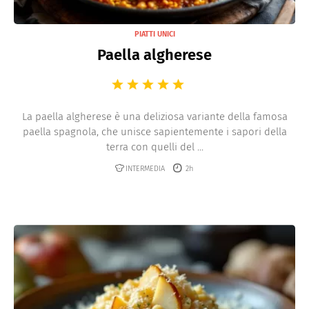
PIATTI UNICI
Paella algherese
La paella algherese è una deliziosa variante della famosa
paella spagnola, che unisce sapientemente i sapori della
terra con quelli del ...
INTERMEDIA
2h