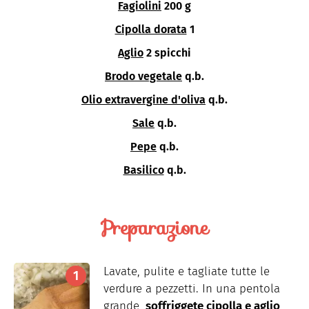
Fagiolini
200 g
Cipolla dorata
1
Aglio
2 spicchi
Brodo vegetale
q.b.
Olio extravergine d'oliva
q.b.
Sale
q.b.
Pepe
q.b.
Basilico
q.b.
Preparazione
Lavate, pulite e tagliate tutte le
verdure a pezzetti. In una pentola
grande,
soffriggete cipolla e aglio