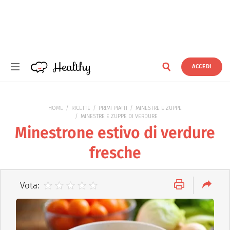
Healthy
ACCEDI
Healthy
HOME
RICETTE
PRIMI PIATTI
MINESTRE E ZUPPE
MINESTRE E ZUPPE DI VERDURE
Minestrone estivo di verdure
fresche
Vota: