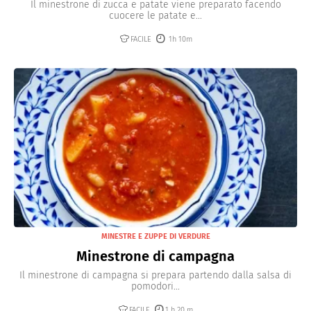
Il minestrone di zucca e patate viene preparato facendo
cuocere le patate e...
FACILE
1h 10m
MINESTRE E ZUPPE DI VERDURE
Minestrone di campagna
Il minestrone di campagna si prepara partendo dalla salsa di
pomodori...
FACILE
1 h 20 m