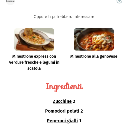
Buonissimo è il magazine di cucina di Italiaonline nel
quale trovi idee veloci, facili e spiegate passo passo.
Oppure ti potrebbero interessare
Minestrone express con
Minestrone alla genovese
verdure fresche e legumi in
scatola
Ingredienti
Zucchine
2
Pomodori pelati
2
Peperoni gialli
1