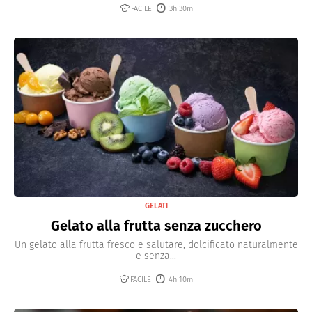
FACILE
3h 30m
GELATI
Gelato alla frutta senza zucchero
Un gelato alla frutta fresco e salutare, dolcificato naturalmente
e senza...
FACILE
4h 10m