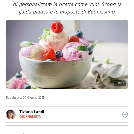
di personalizzare la ricetta come vuoi. Scopri la
guida pratica e le proposte di Buonissimo.
IStock
Pubblicato:
09 Giugno 2025
Tiziana Landi
GIORNALISTA
E-
Giornalista toscana, da oltre 10 anni scrivo di food,
MAIL
alimentazione e salute per siti web, magazine e agenzie
LINKEDIN
digital specializzati. Quando non sono seduta al pc, mi
INSTAGRAM