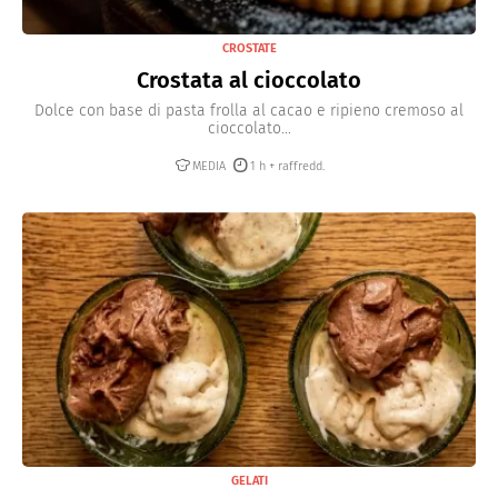
CROSTATE
Crostata al cioccolato
Dolce con base di pasta frolla al cacao e ripieno cremoso al
cioccolato...
MEDIA
1 h + raffredd.
GELATI