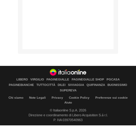
LIBERO
VIRGILIO
PAGINEGIALLE
PAGINEGIALLE SHOP
PGCASA
PAGINEBIANCHE
TUTTOCITTÀ
DILEI
SIVIAGGIA
QUIFINANZA
BUONISSIMO
SUPEREVA
Chi siamo
Note Legali
Privacy
Cookie Policy
Preferenze sui cookie
Aiuto
© Italiaonline S.p.A. 2026
Direzione e coordinamento di Libero Acquisition S.á r.l.
P. IVA 03970540963