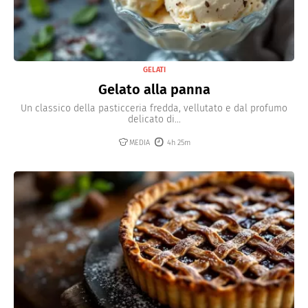
GELATI
Gelato alla panna
Un classico della pasticceria fredda, vellutato e dal profumo
delicato di...
MEDIA
4h 25m