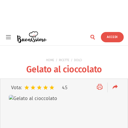
ACCEDI
Buonissimo
HOME
RICETTE
DOLCI
Gelato al cioccolato
Vota:
4.5