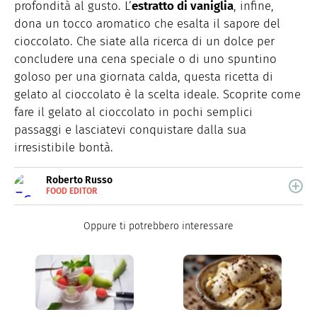
profondità al gusto. L’
estratto di vaniglia
, infine,
dona un tocco aromatico che esalta il sapore del
cioccolato. Che siate alla ricerca di un dolce per
concludere una cena speciale o di uno spuntino
goloso per una giornata calda, questa ricetta di
gelato al cioccolato è la scelta ideale. Scoprite come
fare il gelato al cioccolato in pochi semplici
passaggi e lasciatevi conquistare dalla sua
irresistibile bontà.
Roberto Russo
FOOD EDITOR
E-
Roberto Russo unisce la passione per libri e cucina. Ha
MAIL
pubblicato vari libri di cucina e collabora con foodblog.
LINKEDIN
Oppure ti potrebbero interessare