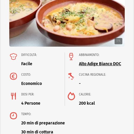
IPA
DIFFICOLTÀ:
ABBINAMENTO:
Facile
Alto Adige Bianco DOC
COSTO:
CUCINA REGIONALE:
Economico
-
DOSI PER:
CALORIE:
4 Persone
200 kcal
TEMPO:
20 min di preparazione
30 min di cottura