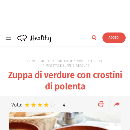
Healthy
ACCEDI
Healthy
HOME
RICETTE
PRIMI PIATTI
MINESTRE E ZUPPE
MINESTRE E ZUPPE DI VERDURE
Zuppa di verdure con crostini
di polenta
Vota:
4