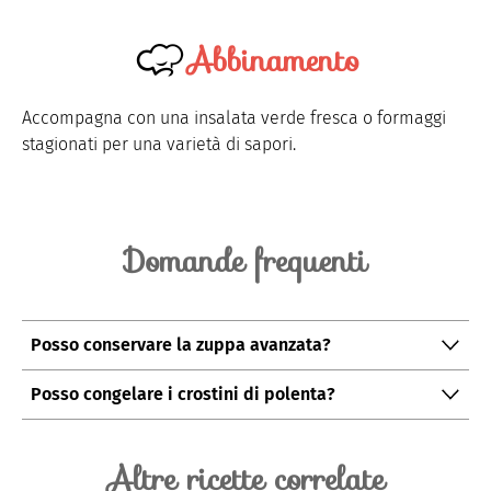
Abbinamento
Accompagna con una insalata verde fresca o formaggi
stagionati per una varietà di sapori.
Domande frequenti
Posso conservare la zuppa avanzata?
Sì, conservala in frigorifero in un contenitore ermetico
Posso congelare i crostini di polenta?
per massimo 3 giorni.
Sì, congela i crostini separati dalla zuppa per
preservarne la consistenza.
Altre ricette correlate