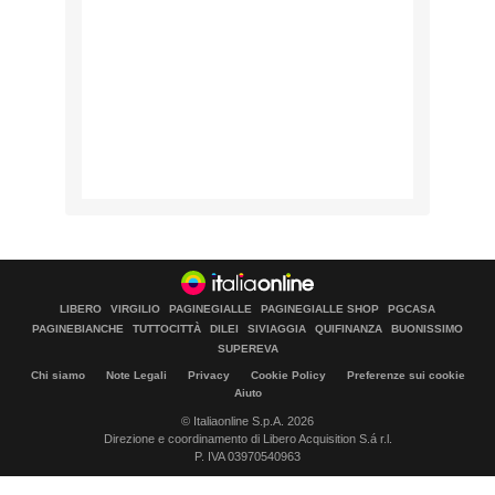
LIBERO
VIRGILIO
PAGINEGIALLE
PAGINEGIALLE SHOP
PGCASA
PAGINEBIANCHE
TUTTOCITTÀ
DILEI
SIVIAGGIA
QUIFINANZA
BUONISSIMO
SUPEREVA
Chi siamo
Note Legali
Privacy
Cookie Policy
Preferenze sui cookie
Aiuto
© Italiaonline S.p.A. 2026
Direzione e coordinamento di Libero Acquisition S.á r.l.
P. IVA 03970540963