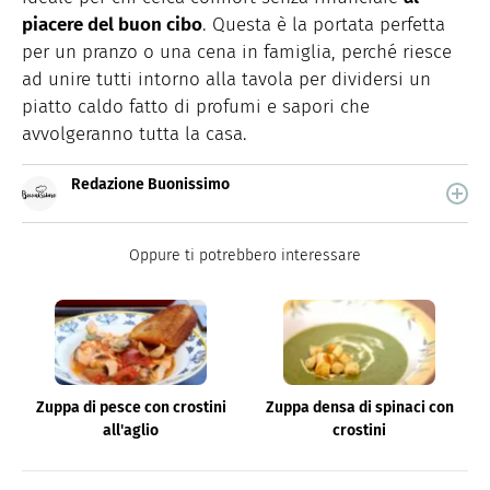
piacere del buon cibo
. Questa è la portata perfetta
per un pranzo o una cena in famiglia, perché riesce
ad unire tutti intorno alla tavola per dividersi un
piatto caldo fatto di profumi e sapori che
avvolgeranno tutta la casa.
Redazione Buonissimo
Buonissimo è il magazine di cucina di Italiaonline nel
quale trovi idee veloci, facili e spiegate passo passo.
Oppure ti potrebbero interessare
Zuppa di pesce con crostini
Zuppa densa di spinaci con
all'aglio
crostini