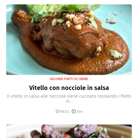
scaldandosi possono alterarne il sapore). Per
bilanciare il gusto, potete aggiungere alla salsa verde
un altro pezzetto di pane raffermo ammollato in sola
acqua (senza aceto) e frullare brevemente a impulsi
per diluire l'intensità.
SECONDI PIATTI DI CARNE
Vitello con nocciole in salsa
Il vitello in salsa alle nocciole viene cucinato rosolando i filetti
in...
FACILE
30m