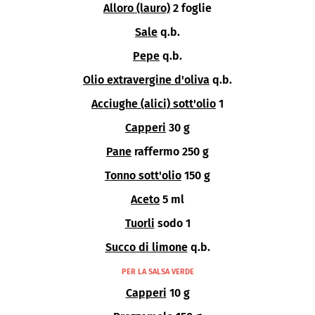
Alloro (lauro)
2 foglie
Sale
q.b.
Pepe
q.b.
Olio extravergine d'oliva
q.b.
Acciughe (alici) sott'olio
1
Capperi
30 g
Pane
raffermo 250 g
Tonno sott'olio
150 g
Aceto
5 ml
Tuorli
sodo 1
Succo di limone
q.b.
PER LA SALSA VERDE
Capperi
10 g