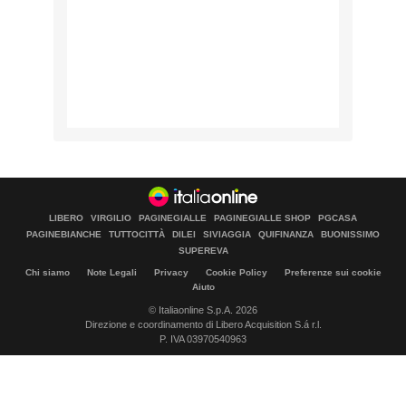
LIBERO
VIRGILIO
PAGINEGIALLE
PAGINEGIALLE SHOP
PGCASA
PAGINEBIANCHE
TUTTOCITTÀ
DILEI
SIVIAGGIA
QUIFINANZA
BUONISSIMO
SUPEREVA
Chi siamo
Note Legali
Privacy
Cookie Policy
Preferenze sui cookie
Aiuto
© Italiaonline S.p.A. 2026
Direzione e coordinamento di Libero Acquisition S.á r.l.
P. IVA 03970540963