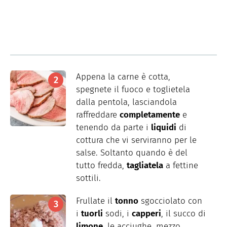
Appena la carne è cotta,
spegnete il fuoco e toglietela
dalla pentola, lasciandola
raffreddare
completamente
e
tenendo da parte i
liquidi
di
cottura che vi serviranno per le
salse. Soltanto quando è del
tutto fredda,
tagliatela
a fettine
sottili.
Frullate il
tonno
sgocciolato con
i
tuorli
sodi, i
capperi
, il succo di
limone
, le acciughe, mezzo