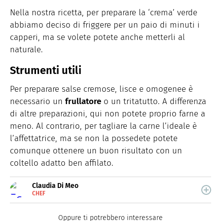
Nella nostra ricetta, per preparare la ‘crema’ verde
abbiamo deciso di friggere per un paio di minuti i
capperi, ma se volete potete anche metterli al
naturale.
Strumenti utili
Per preparare salse cremose, lisce e omogenee è
necessario un
frullatore
o un tritatutto. A differenza
di altre preparazioni, qui non potete proprio farne a
meno. Al contrario, per tagliare la carne l’ideale è
l’affettatrice, ma se non la possedete potete
comunque ottenere un buon risultato con un
coltello adatto ben affilato.
Claudia Di Meo
CHEF
E-
Dopo una vita passata and inseguire il sogno di
MAIL
diventare giornalista, Claudia Di Meo capisce che
Oppure ti potrebbero interessare
scrivere su un piatto è nettamente più bello che