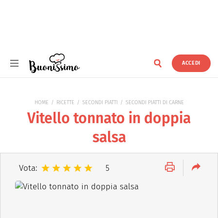
ACCEDI
Buonissimo
HOME
RICETTE
SECONDI PIATTI
SECONDI PIATTI DI CARNE
Vitello tonnato in doppia
salsa
Vota:
5