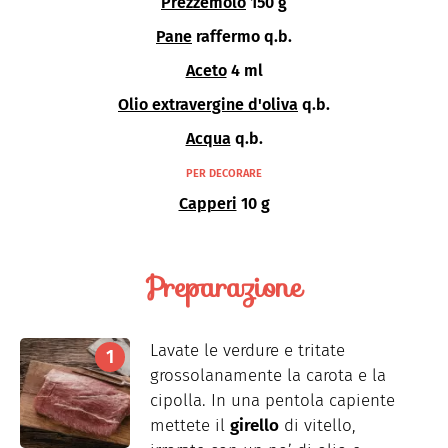
Prezzemolo
150 g
Pane
raffermo q.b.
Aceto
4 ml
Olio extravergine d'oliva
q.b.
Acqua
q.b.
PER DECORARE
Capperi
10 g
Preparazione
Lavate le verdure e tritate
grossolanamente la carota e la
cipolla. In una pentola capiente
mettete il
girello
di vitello,