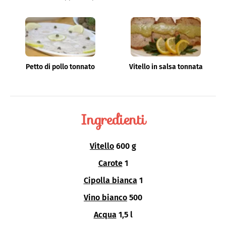
scrivere su un foglio. Così, ogni volta che indossa la
giacca bianca da chef, si sposta nella dimensione del
sogno. La stessa dimensione che porta in tavola.
Petto di pollo tonnato
Vitello in salsa tonnata
Ingredienti
Vitello
600 g
Carote
1
Cipolla bianca
1
Vino bianco
500
Acqua
1,5 l