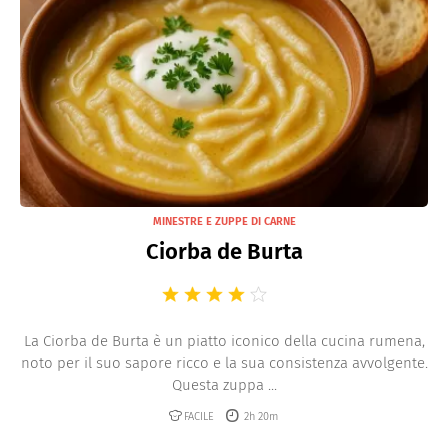
MINESTRE E ZUPPE DI CARNE
Ciorba de Burta
La Ciorba de Burta è un piatto iconico della cucina rumena,
noto per il suo sapore ricco e la sua consistenza avvolgente.
Questa zuppa ...
FACILE
2h 20m