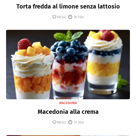
Torta fredda al limone senza lattosio
FACILE
3h 15m
MACEDONIA
Macedonia alla crema
FACILE
1h 30m