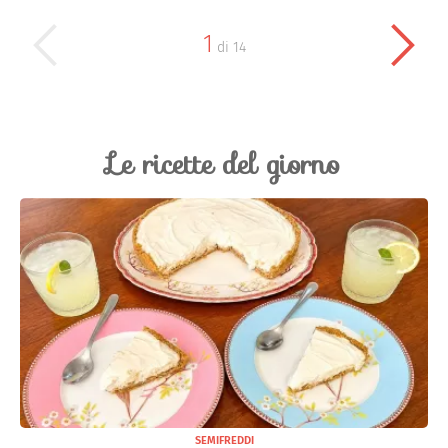
1
di
14
Le ricette del giorno
SEMIFREDDI