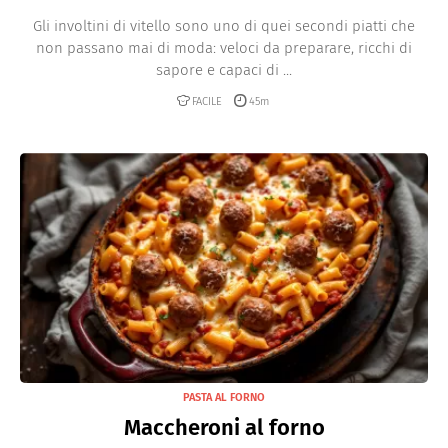
Gli involtini di vitello sono uno di quei secondi piatti che
non passano mai di moda: veloci da preparare, ricchi di
sapore e capaci di ...
FACILE
45m
PASTA AL FORNO
Maccheroni al forno