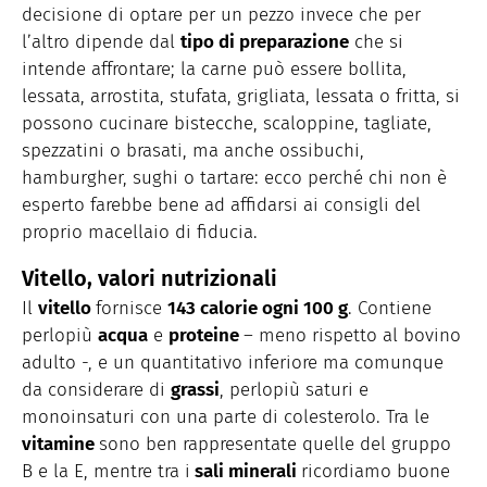
decisione di optare per un pezzo invece che per
l’altro dipende dal
tipo di preparazione
che si
intende affrontare; la carne può essere bollita,
lessata, arrostita, stufata, grigliata, lessata o fritta, si
possono cucinare bistecche, scaloppine, tagliate,
spezzatini o brasati, ma anche ossibuchi,
hamburgher, sughi o tartare: ecco perché chi non è
esperto farebbe bene ad affidarsi ai consigli del
proprio macellaio di fiducia.
Vitello, valori nutrizionali
Il
vitello
fornisce
143 calorie ogni 100 g
. Contiene
perlopiù
acqua
e
proteine
– meno rispetto al bovino
adulto -, e un quantitativo inferiore ma comunque
da considerare di
grassi
, perlopiù saturi e
monoinsaturi con una parte di colesterolo.
Tra le
vitamine
sono ben rappresentate quelle del gruppo
B e la E, mentre tra i
sali minerali
ricordiamo buone