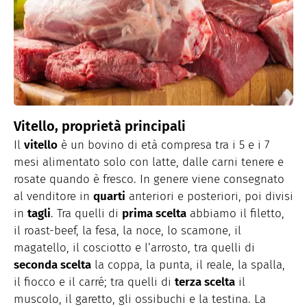
Vitello, proprietà principali
Il
vitello
è un bovino di età compresa tra i 5 e i 7
mesi alimentato solo con latte, dalle carni tenere e
rosate quando è fresco. In genere viene consegnato
al venditore in
quarti
anteriori e posteriori, poi divisi
in
tagli
. Tra quelli di
prima scelta
abbiamo il filetto,
il roast-beef, la fesa, la noce, lo scamone, il
magatello, il cosciotto e l’arrosto, tra quelli di
seconda scelta
la coppa, la punta, il reale, la spalla,
il fiocco e il carré; tra quelli di
terza scelta
il
muscolo, il garetto, gli ossibuchi e la testina. La