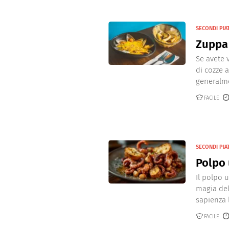
SECONDI PIAT
Zuppa 
Se avete 
di cozze a
generalme
FACILE
SECONDI PIAT
Polpo 
Il polpo 
magia del
sapienza l
FACILE