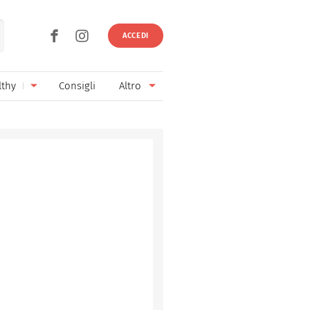
ACCEDI
lthy
Consigli
Altro
Ricette vegetariane
Ingredienti
Ricette vegane
Vini & Birre
Senza glutine
Cucina regionale
Senza lattosio
Cucina internazionale
Senza zucchero
Esperti
Senza burro
Contatti
Senza lievito