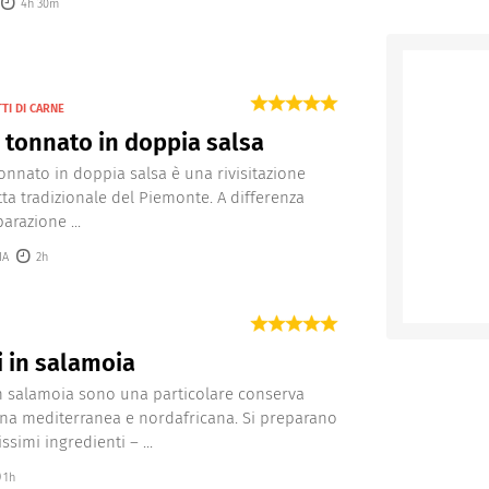
4h 30m
TI DI CARNE
o tonnato in doppia salsa
 tonnato in doppia salsa è una rivisitazione
etta tradizionale del Piemonte. A differenza
arazione ...
IA
2h
 in salamoia
in salamoia sono una particolare conserva
ina mediterranea e nordafricana. Si preparano
simi ingredienti – ...
1h