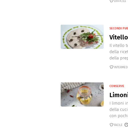
DIFFICILE
SECONDI PIAT
Vitell
Il vitello
della ric
della prep
INTERMED
CONSERVE
Limoni
I limoni 
della cuc
con pochis
FACILE