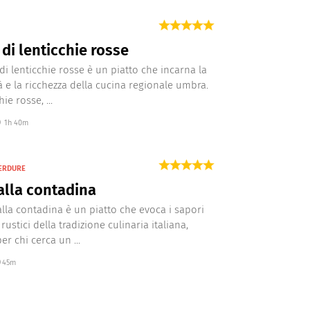
di lenticchie rosse
di lenticchie rosse è un piatto che incarna la
à e la ricchezza della cucina regionale umbra.
ie rosse, ...
1h 40m
VERDURE
alla contadina
alla contadina è un piatto che evoca i sapori
rustici della tradizione culinaria italiana,
er chi cerca un ...
45m