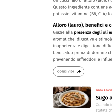
Un cucchiaio di alloro (lauro) 
Questo ingrediente contiene ac
potassio, vitamine (B6, C, A) fol
Alloro (lauro), benefici e
Grazie alla
presenza degli oli e
aromatiche, digestive e stimolan
inappetenza e digestione diffic
bere caldo prima di dormire 
prevenendo raffreddori e influ
CONDIVIDI
SALSE E SUG
Sugo 
Quando in
stufata c