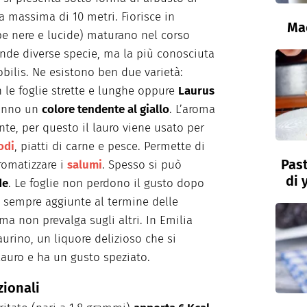
a massima di 10 metri. Fiorisce in
Ma
upe nere e lucide) maturano nel corso
nde diverse specie, ma la più conosciuta
obilis. Ne esistono ben due varietà:
 le foglie strette e lunghe oppure
Laurus
hanno un
colore tendente al giallo
. L’aroma
ente, per questo il lauro viene usato per
odi
, piatti di carne e pesce. Permette di
Past
romatizzare i
salumi
. Spesso si può
di 
de
. Le foglie non perdono il gusto dopo
o sempre aggiunte al termine delle
a non prevalga sugli altri. In Emilia
urino, un liquore delizioso che si
 lauro e ha un gusto speziato.
zionali