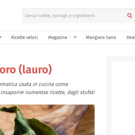
Ricette veloci
Magazine
Mangiare Sano
Hea
nno
Gelati
News
le
Pane pizza focacce
oro (lauro)
ella Donna
Salse e sughi
aromatica usata in cucina come
ella Mamma
Marmellate e confetture
insaporire numerose ricette, dagli stufati
el Papà
Conserve
een
Ricette di base
Bevande