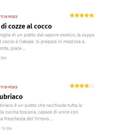
TI DI PESCE
di cozze al cocco
voglia di un piatto dal sapore esotico, la zuppa
l cocco è l’ideale. Si prepara in mezz’ora e,
nte, piace ...
35m
TI DI PESCE
ubriaco
ubriaco è un piatto che racchiude tutta la
la cucina toscana, capace di unire con
a freschezza del Tirreno ...
1h 20m