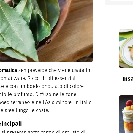
entino
romatica
sempreverde che viene usata in
Insa
matizzare. Ricco di oli essenziali,
gate e con un bordo ondulato di colore
ibile profumo. Diffuso nelle zone
Mediterraneo e nell’Asia Minore, in Italia
e aree lungo le coste.
rincipali
 si presenta sotto forma di arbusto di