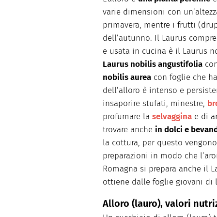
varie dimensioni con un’altezz
primavera, mentre i frutti (dr
dell’autunno. Il Laurus compre
e usata in cucina è il Laurus n
Laurus nobilis angustifolia
con
nobilis aurea
con foglie che 
dell’alloro è intenso e persist
insaporire stufati, minestre,
br
profumare la
selvaggina
e di a
trovare anche
in dolci e bevan
la cottura, per questo vengon
preparazioni in modo che l’arom
Romagna si prepara anche il La
ottiene dalle foglie giovani di
Alloro (lauro), valori nutri