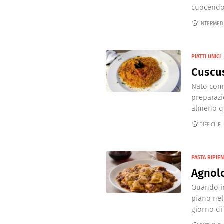
cuocendo 
INTERMED
PIATTI UNICI
Cuscu
Nato come
preparazio
almeno qu
DIFFICILE
PASTA RIPIE
Agnolo
Quando in
piano nel
giorno di 