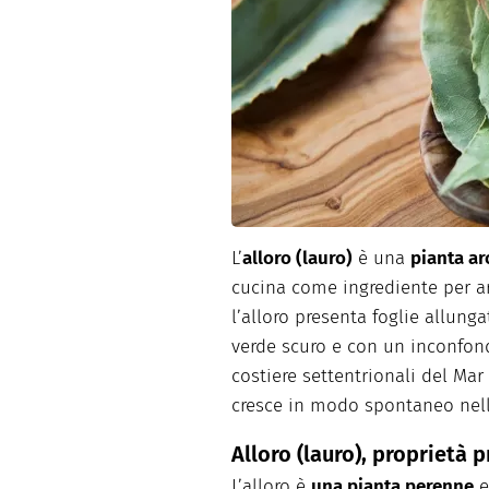
Dolci
Pasqua
San Val
L’
alloro (lauro)
è una
pianta a
cucina come ingrediente per aro
l’alloro presenta foglie allun
verde scuro e con un inconfond
costiere settentrionali del Mar 
cresce in modo spontaneo nell
Alloro (lauro), proprietà p
L’alloro è
una pianta perenne
e