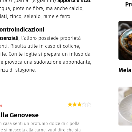
tritato (pari a 1,8 grammi)
apporta 6 Kcal
.
Pr
qua, proteine fibre, ma anche calcio,
ati, zinco, selenio, rame e ferro.
 controindicazioni
ssenziali
, l’alloro possiede proprietà
ti. Risulta utile in caso di coliche,
ile. Con le foglie si prepara un infuso da
che provoca una sudorazione abbondante,
Mela
enza di stagione.
HI
alla Genovese
 casa senti un profumo dolce di cipolla
he si mescola alla carne, vuol dire che sta