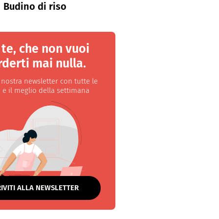
Budino di riso
 te, che non vuoi
derti mai nulla.
a nostra newsletter con tutte le
 e il meglio della settimana
RIVITI ALLA NEWSLETTER