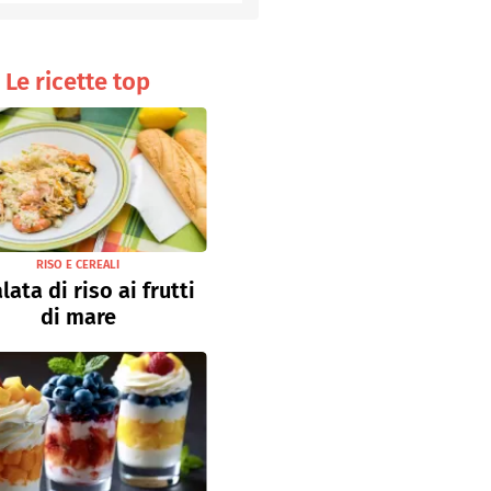
Senza uova
Ricette light
Le ricette top
RISO E CEREALI
lata di riso ai frutti
di mare