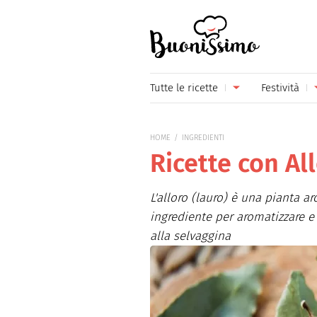
Buonissimo
Tutte le ricette
Festività
Antipasti
Capoda
HOME
INGREDIENTI
Primi piatti
Carneva
Ricette con All
Secondi piatti
Festa d
L'alloro (lauro) è una pianta 
Piatti unici
Festa d
ingrediente per aromatizzare e 
alla selvaggina
Contorni
Festa d
Formaggi
Hallow
Frutta
Natale