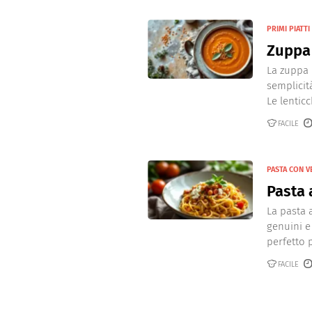
PRIMI PIATTI
Zuppa 
La zuppa 
semplicit
Le lenticch
FACILE
PASTA CON 
Pasta 
La pasta 
genuini e 
perfetto p
FACILE