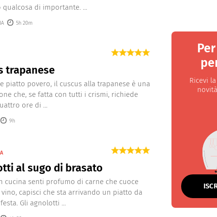
qualcosa di importante. ...
IA
5h 20m
Per
per
s trapanese
Ricevi l
 piatto povero, il cuscus alla trapanese è una
novità
ne che, se fatta con tutti i crismi, richiede
attro ore di ...
9h
NA
tti al sugo di brasato
 cucina senti profumo di carne che cuoce
ISC
 vino, capisci che sta arrivando un piatto da
festa. Gli agnolotti ...