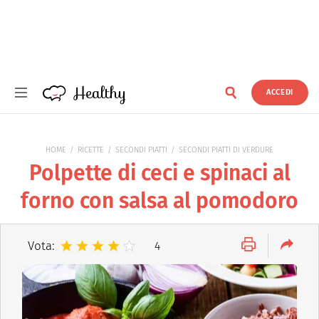
Healthy
ACCEDI
Healthy
HOME
RICETTE
SECONDI PIATTI
SECONDI PIATTI DI VERDURE
Polpette di ceci e spinaci al
forno con salsa al pomodoro
Vota:
4