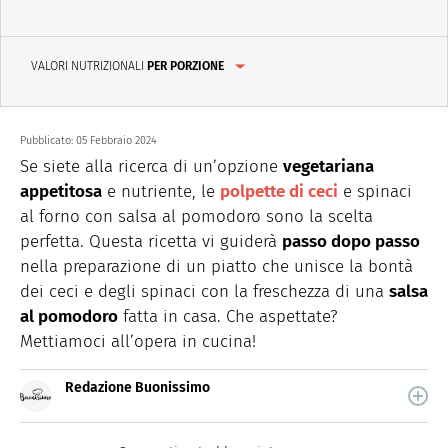
VALORI NUTRIZIONALI
PER PORZIONE
Pubblicato:
05 Febbraio 2024
Se siete alla ricerca di un’opzione
vegetariana
appetitosa
e nutriente, le
polpette di ceci
e spinaci
al forno con salsa al pomodoro sono la scelta
perfetta. Questa ricetta vi guiderà
passo dopo passo
nella preparazione di un piatto che unisce la bontà
dei ceci e degli spinaci con la freschezza di una
salsa
al pomodoro
fatta in casa. Che aspettate?
Mettiamoci all’opera in cucina!
Redazione Buonissimo
Buonissimo è il magazine di cucina di Italiaonline nel
quale trovi idee veloci, facili e spiegate passo passo.