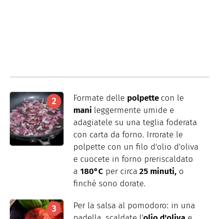
Formate delle
polpette
con le
mani
leggermente umide e
adagiatele su una teglia foderata
con carta da forno. Irrorate le
polpette con un filo d'olio d'oliva
e cuocete in forno preriscaldato
a
180°C
per circa
25 minuti,
o
finché sono dorate.
Per la salsa al pomodoro: in una
padella, scaldate l'
olio d'oliva
e