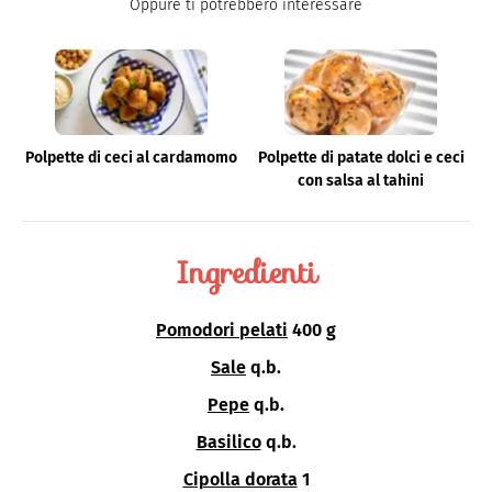
Oppure ti potrebbero interessare
Polpette di ceci al cardamomo
Polpette di patate dolci e ceci
con salsa al tahini
Ingredienti
Pomodori pelati
400 g
Sale
q.b.
Pepe
q.b.
Basilico
q.b.
Cipolla dorata
1