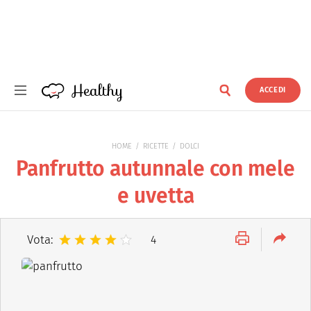
Healthy
ACCEDI
Healthy
HOME
RICETTE
DOLCI
Panfrutto autunnale con mele
e uvetta
Vota:
4