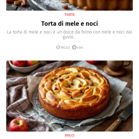
TORTE
Torta di mele e noci
La torta di mele e noci è un dolce da forno con mele e noci dal
gusto...
FACILE
45m
DOLCI