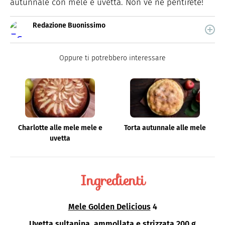
autunnale con mele e uvetta. Non ve ne pentirete!
Redazione Buonissimo
Buonissimo è il magazine di cucina di Italiaonline nel
quale trovi idee veloci, facili e spiegate passo passo.
Oppure ti potrebbero interessare
Charlotte alle mele mele e
Torta autunnale alle mele
uvetta
Ingredienti
Mele Golden Delicious
4
Uvetta
sultanina, ammollata e strizzata 200 g