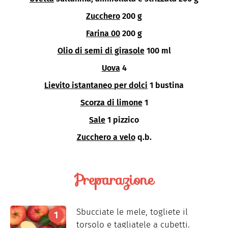
Zucchero
200 g
Farina 00
200 g
Olio di semi di girasole
100 ml
Uova
4
Lievito istantaneo per dolci
1 bustina
Scorza di limone
1
Sale
1 pizzico
Zucchero a velo
q.b.
Preparazione
Sbucciate le mele, togliete il
torsolo e tagliatele a cubetti.