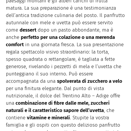
paesaggi montani e gli alberi carichi di frutta
matura. La sua preparazione è una testimonianza
dell’antica tradizione culinaria del posto. Il panfrutto
autunnale con mele e uvetta può essere servito
come
dessert
dopo un pasto abbondante, ma è
anche
perfetto per una colazione o una merenda
comfort
in una giornata fresca. La sua presentazione
regala spettacolo visivo straordinario: la torta,
spesso quadrata o rettangolare, è tagliata a fette
generose, rivelando i pezzetti di mela e l’uvetta che
punteggiano il suo interno. Può essere
accompagnata da una
spolverata di zucchero a velo
per una finitura elegante. Dal punto di vista
nutrizionale, il dolce del Trentino Alto – Adige offre
una
combinazione di fibre dalle mele, zuccheri
naturali e il caratteristico sapore dell’uvetta
, che
contiene
vitamine e minerali
. Stupite la vostra
famiglia e gli ospiti con questo delizioso panfrutto