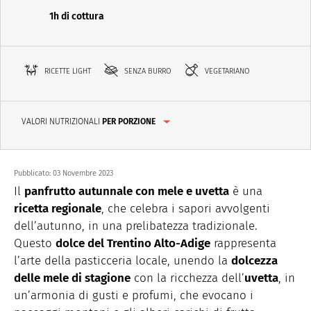
1h di cottura
RICETTE LIGHT
SENZA BURRO
VEGETARIANO
VALORI NUTRIZIONALI
PER PORZIONE
Pubblicato:
03 Novembre 2023
Il
panfrutto autunnale con mele e uvetta
è una
ricetta regionale
, che celebra i sapori avvolgenti
dell’autunno, in una prelibatezza tradizionale.
Questo
dolce del Trentino Alto-Adige
rappresenta
l’arte della pasticceria locale, unendo la
dolcezza
delle mele di stagione
con la ricchezza dell’
uvetta
, in
un’armonia di gusti e profumi, che evocano i