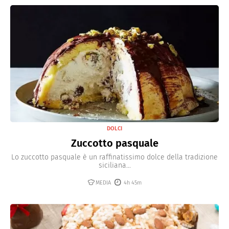
DOLCI
Zuccotto pasquale
Lo zuccotto pasquale è un raffinatissimo dolce della tradizione
siciliana...
MEDIA
4h 45m