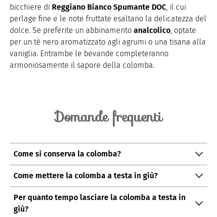
bicchiere di
Reggiano Bianco Spumante DOC
, il cui
perlage fine e le note fruttate esaltano la delicatezza del
dolce. Se preferite un abbinamento
analcolico
, optate
per un tè nero aromatizzato agli agrumi o una tisana alla
vaniglia. Entrambe le bevande completeranno
armoniosamente il sapore della colomba.
Domande frequenti
Come si conserva la colomba?
Avvolgetela nella pellicola per alimenti e
Come mettere la colomba a testa in giù?
conservatela in un luogo fresco e asciutto per
Infilzatela con uno spillone vicino alla base,
massimo 4-5 giorni.
Per quanto tempo lasciare la colomba a testa in
capovolgetela e lasciatela raffreddare
giù?
completamente.