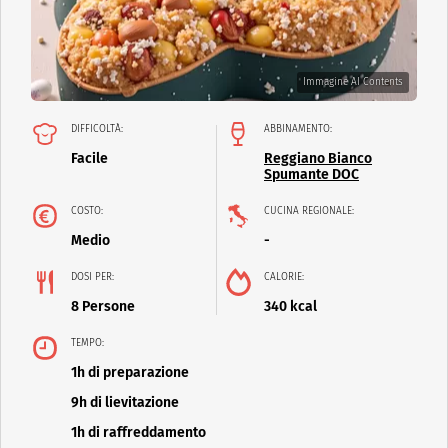
Immagine AI Contents
DIFFICOLTÀ:
ABBINAMENTO:
Facile
Reggiano Bianco
Spumante DOC
COSTO:
CUCINA REGIONALE:
Medio
-
DOSI PER:
CALORIE:
8 Persone
340 kcal
TEMPO:
1h di preparazione
9h di lievitazione
1h di raffreddamento