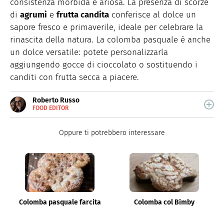
consistenza morbida e ariosa. La presenza di scorze
di
agrumi
e
frutta candita
conferisce al dolce un
sapore fresco e primaverile, ideale per celebrare la
rinascita della natura. La colomba pasquale è anche
un dolce versatile: potete personalizzarla
aggiungendo gocce di cioccolato o sostituendo i
canditi con frutta secca a piacere.
Roberto Russo
FOOD EDITOR
E-
Roberto Russo unisce la passione per libri e cucina. Ha
MAIL
pubblicato vari libri di cucina e collabora con foodblog.
LINKEDIN
Oppure ti potrebbero interessare
Colomba pasquale farcita
Colomba col Bimby