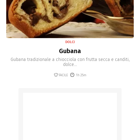
DOLCI
Gubana
Gubana tradizionale a chiocciola con frutta secca e canditi,
dolce...
FACILE
1h 25m