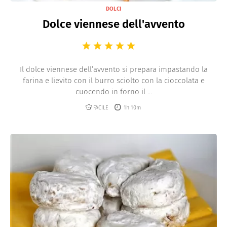
DOLCI
Dolce viennese dell'avvento
Il dolce viennese dell’avvento si prepara impastando la
farina e lievito con il burro sciolto con la cioccolata e
cuocendo in forno il ...
FACILE
1h 10m