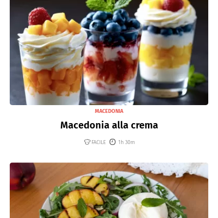
MACEDONIA
Macedonia alla crema
FACILE
1h 30m