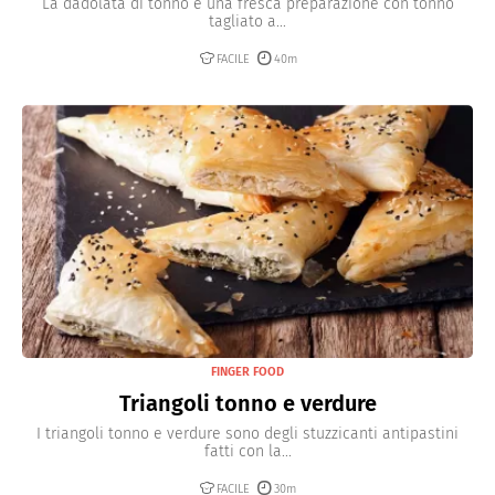
La dadolata di tonno è una fresca preparazione con tonno
tagliato a...
FACILE
40m
FINGER FOOD
Triangoli tonno e verdure
I triangoli tonno e verdure sono degli stuzzicanti antipastini
fatti con la...
FACILE
30m