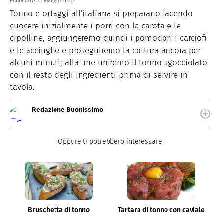
Pubblicato:
21 Maggio 2012
Tonno e ortaggi all’italiana si preparano facendo
cuocere inizialmente i porri con la carota e le
cipolline, aggiungeremo quindi i pomodori i carciofi
e le acciughe e proseguiremo la cottura ancora per
alcuni minuti; alla fine uniremo il tonno sgocciolato
con il resto degli ingredienti prima di servire in
tavola.
Redazione Buonissimo
Buonissimo è il magazine di cucina di Italiaonline nel
quale trovi idee veloci, facili e spiegate passo passo.
Oppure ti potrebbero interessare
Bruschetta di tonno
Tartara di tonno con caviale