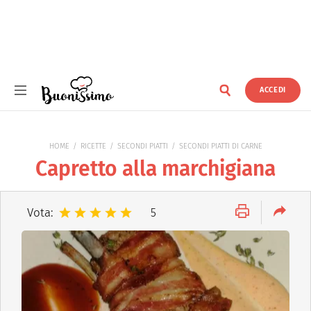
ACCEDI
Buonissimo
HOME
RICETTE
SECONDI PIATTI
SECONDI PIATTI DI CARNE
Capretto alla marchigiana
Vota:
5