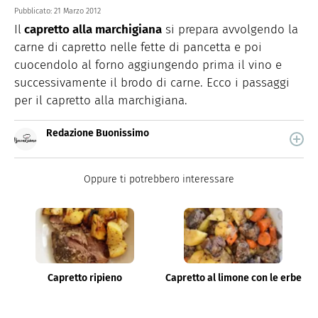
Pubblicato:
21 Marzo 2012
Il
capretto alla marchigiana
si prepara avvolgendo la
carne di capretto nelle fette di pancetta e poi
cuocendolo al forno aggiungendo prima il vino e
successivamente il brodo di carne. Ecco i passaggi
per il capretto alla marchigiana.
Redazione Buonissimo
Buonissimo è il magazine di cucina di Italiaonline nel
quale trovi idee veloci, facili e spiegate passo passo.
Oppure ti potrebbero interessare
Capretto ripieno
Capretto al limone con le erbe