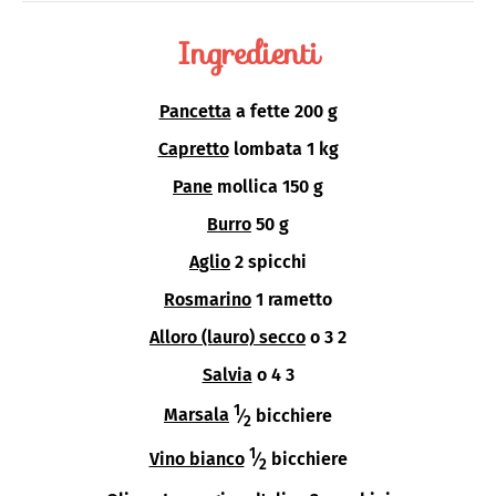
Ingredienti
Pancetta
a fette 200 g
Capretto
lombata 1 kg
Pane
mollica 150 g
Burro
50 g
Aglio
2 spicchi
Rosmarino
1 rametto
Alloro (lauro) secco
o 3 2
Salvia
o 4 3
1
Marsala
⁄
bicchiere
2
1
Vino bianco
⁄
bicchiere
2