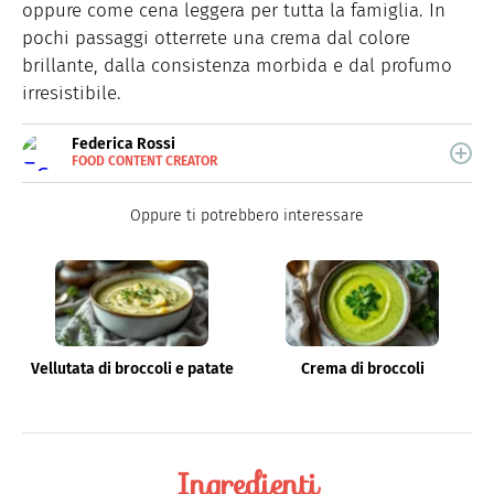
oppure come cena leggera per tutta la famiglia. In
pochi passaggi otterrete una crema dal colore
brillante, dalla consistenza morbida e dal profumo
irresistibile.
Federica Rossi
FOOD CONTENT CREATOR
E-
Food content creator, si occupa di tutto quello che ruota
MAIL
attorno alla cucina.
Oppure ti potrebbero interessare
Vellutata di broccoli e patate
Crema di broccoli
Ingredienti