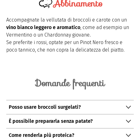
Abbinamento
Accompagnate la vellutata di broccoli e carote con un
vino bianco leggero e aromatico
, come ad esempio un
Vermentino o un Chardonnay giovane.
Se preferite i rossi, optate per un Pinot Nero fresco e
poco tannico, che non copra la delicatezza del piatto.
Domande frequenti
Posso usare broccoli surgelati?
Sì, potete sostituire i broccoli freschi con quelli
È possibile prepararla senza patate?
surgelati.
Non serve scongelarli
: aggiungeteli
Certo, ma la
patata
aiuta a rendere la vellutata più
direttamente in pentola durante la cottura.
Come renderla più proteica?
cremosa. In alternativa, potete usare un po’ di
zucca o