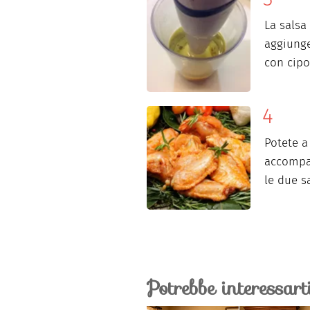
La salsa
aggiunge
con cipo
Potete a
accompa
le due s