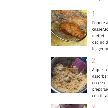
Ponete a
casseruo
mettete 
decina d
leggerm
A questo
assorben
eccesso 
preparar
con il t