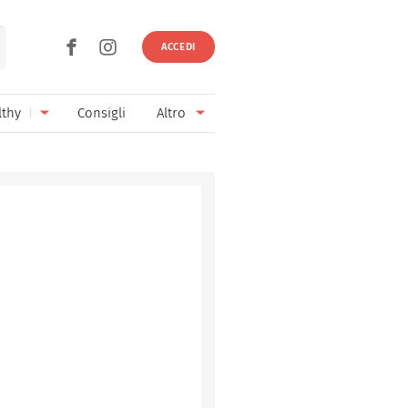
ACCEDI
lthy
Consigli
Altro
Ricette vegetariane
Ingredienti
Ricette vegane
Vini & Birre
Senza glutine
Cucina regionale
Senza lattosio
Cucina internazionale
Senza zucchero
Esperti
Senza burro
Contatti
Senza lievito