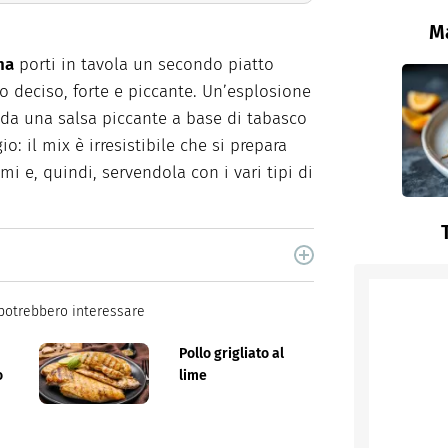
Ma
na
porti in tavola un secondo piatto
to deciso, forte e piccante. Un’esplosione
e da una salsa piccante a base di tabasco
o: il mix è irresistibile che si prepara
mi e, quindi, servendola con i vari tipi di
cina di Italiaonline nel quale trovi idee veloci,
potrebbero interessare
Pollo grigliato al
o
lime