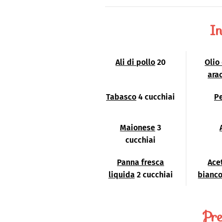
In
Ali di pollo
20
Olio
ara
Tabasco
4 cucchiai
P
Maionese
3
cucchiai
Panna fresca
Ace
liquida
2 cucchiai
bianc
Pre