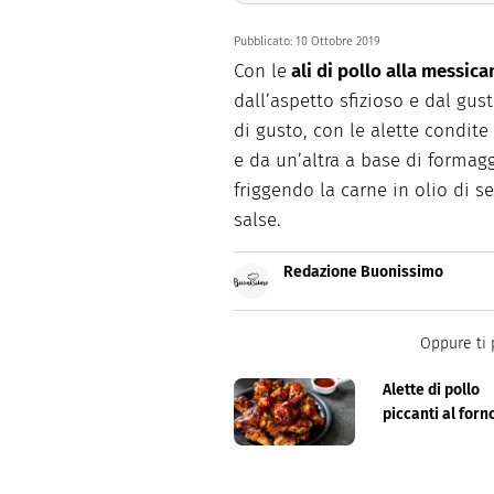
Pubblicato:
10 Ottobre 2019
Con le
ali di pollo alla messica
dall’aspetto sfizioso e dal gus
di gusto, con le alette condit
e da un’altra a base di formaggi
friggendo la carne in olio di se
salse.
Redazione Buonissimo
Buonissimo è il magazine di cu
facili e spiegate passo passo.
Oppure ti 
Alette di pollo
piccanti al forn