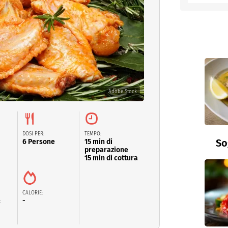
entino
Adobe Stock
DOSI PER:
TEMPO:
So
6 Persone
15 min di
preparazione
15 min di cottura
CALORIE:
-
: