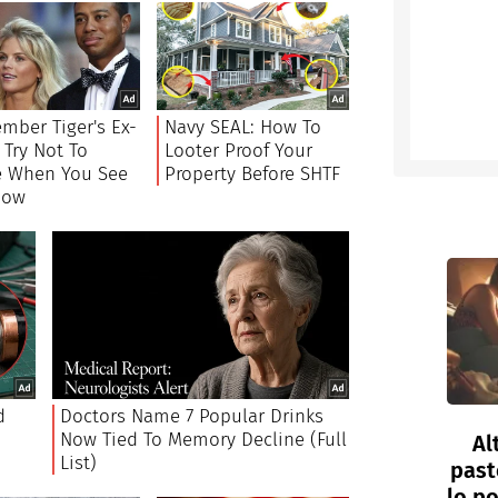
Al
past
lo po