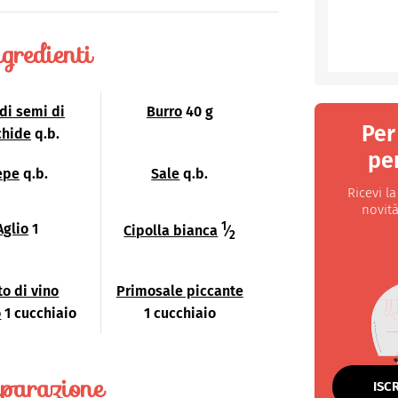
gredienti
 di semi di
Burro
40 g
Per
chide
q.b.
per
epe
q.b.
Sale
q.b.
Ricevi l
novità
1
Aglio
1
Cipolla bianca
⁄
2
to di vino
Primosale piccante
o
1 cucchiaio
1 cucchiaio
parazione
ISC