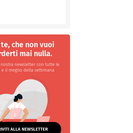
 te, che non vuoi
derti mai nulla.
a nostra newsletter con tutte le
 e il meglio della settimana
RIVITI ALLA NEWSLETTER