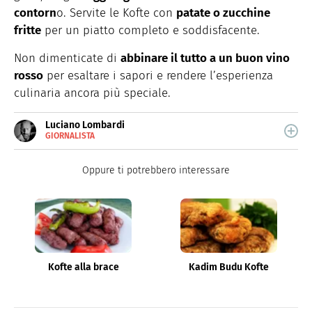
contorn
o. Servite le Kofte con
patate o zucchine
fritte
per un piatto completo e soddisfacente.
Non dimenticate di
abbinare il tutto a un buon vino
rosso
per esaltare i sapori e rendere l’esperienza
culinaria ancora più speciale.
Luciano Lombardi
GIORNALISTA
E-
Giornalista professionista, oggi si occupa
MAIL
principalmente di scrittura SEO.
Oppure ti potrebbero interessare
Kofte alla brace
Kadim Budu Kofte