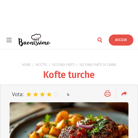
ACCEDI
Buonissimo
HOME
RICETTE
SECONDI PIATTI
SECONDI PIATTI DI CARNE
Kofte turche
Vota:
4