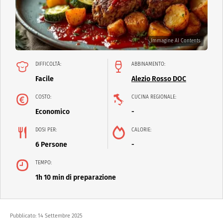
Immagine AI Contents
DIFFICOLTÀ:
ABBINAMENTO:
Facile
Alezio Rosso DOC
COSTO:
CUCINA REGIONALE:
Economico
-
DOSI PER:
CALORIE:
6 Persone
-
TEMPO:
1h 10 min di preparazione
Pubblicato:
14 Settembre 2025