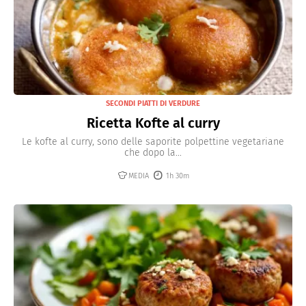
SECONDI PIATTI DI VERDURE
Ricetta Kofte al curry
Le kofte al curry, sono delle saporite polpettine vegetariane
che dopo la...
MEDIA
1h 30m