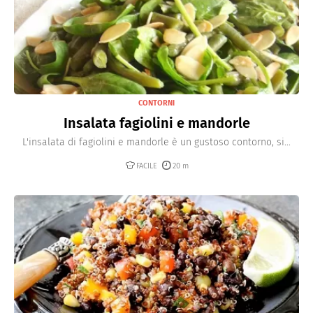
CONTORNI
Insalata fagiolini e mandorle
L'insalata di fagiolini e mandorle è un gustoso contorno, si...
FACILE
20 m