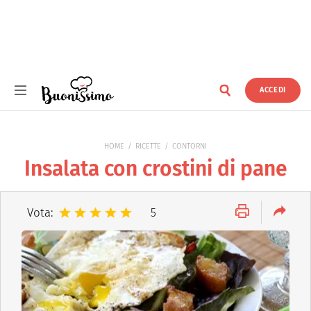
ACCEDI
Buonissimo
HOME
RICETTE
CONTORNI
Insalata con crostini di pane
Vota:
5