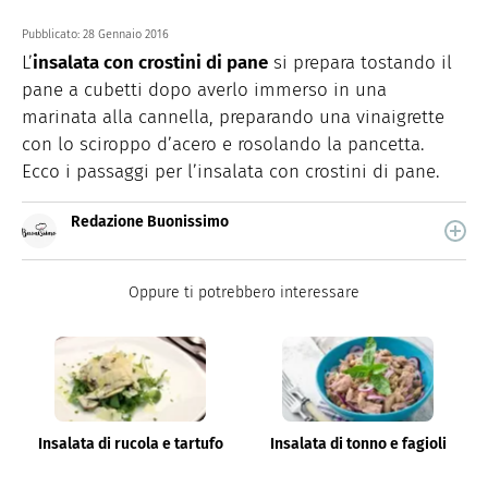
Pubblicato:
28 Gennaio 2016
L’
insalata con crostini di pane
si prepara tostando il
pane a cubetti dopo averlo immerso in una
marinata alla cannella, preparando una vinaigrette
con lo sciroppo d’acero e rosolando la pancetta.
Ecco i passaggi per l’insalata con crostini di pane.
Redazione Buonissimo
Buonissimo è il magazine di cucina di Italiaonline nel
quale trovi idee veloci, facili e spiegate passo passo.
Oppure ti potrebbero interessare
Insalata di rucola e tartufo
Insalata di tonno e fagioli