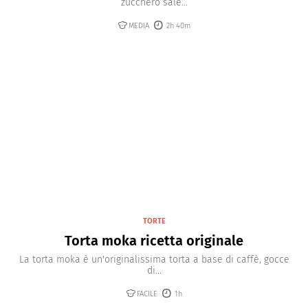
zucchero sale...
MEDIA
2h 40m
TORTE
Torta moka ricetta originale
La torta moka è un'originalissima torta a base di caffè, gocce
di...
FACILE
1h