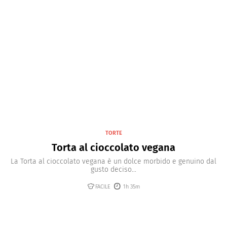
TORTE
Torta al cioccolato vegana
La Torta al cioccolato vegana è un dolce morbido e genuino dal
gusto deciso...
FACILE
1h 35m