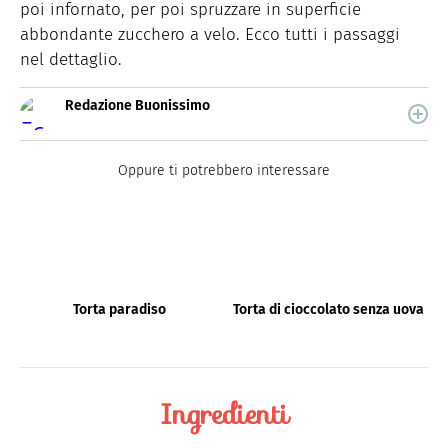
poi infornato, per poi spruzzare in superficie
abbondante zucchero a velo. Ecco tutti i passaggi
nel dettaglio.
Redazione Buonissimo
Buonissimo è il magazine di cucina di Italiaonline nel
quale trovi idee veloci, facili e spiegate passo passo.
Oppure ti potrebbero interessare
Torta paradiso
Torta di cioccolato senza uova
Ingredienti