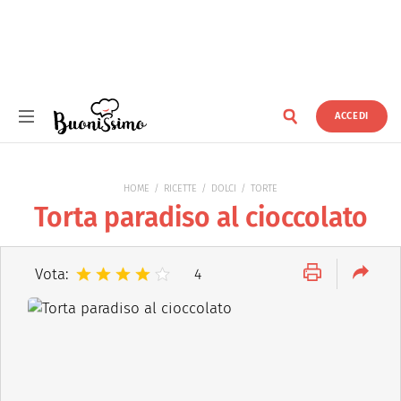
ACCEDI
Buonissimo
HOME
RICETTE
DOLCI
TORTE
Torta paradiso al cioccolato
Vota:
4