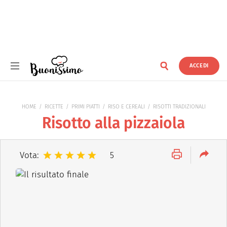
ACCEDI
Buonissimo
HOME
RICETTE
PRIMI PIATTI
RISO E CEREALI
RISOTTI TRADIZIONALI
Risotto alla pizzaiola
Vota:
5