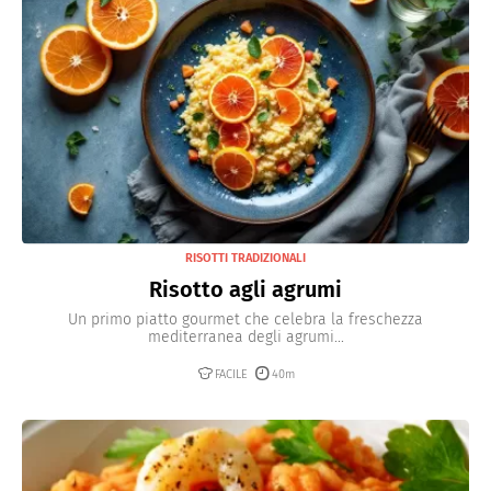
RISOTTI TRADIZIONALI
Risotto agli agrumi
Un primo piatto gourmet che celebra la freschezza
mediterranea degli agrumi...
FACILE
40m