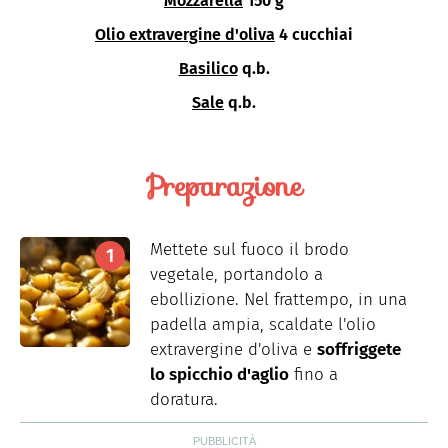
Mozzarella
150 g
Olio extravergine d'oliva
4 cucchiai
Basilico
q.b.
Sale
q.b.
Preparazione
Mettete sul fuoco il brodo
vegetale, portandolo
a
ebollizione. Nel frattempo, in una
padella ampia, scaldate l'olio
extravergine d'oliva e
soffriggete
lo spicchio d'aglio
fino a
doratura.