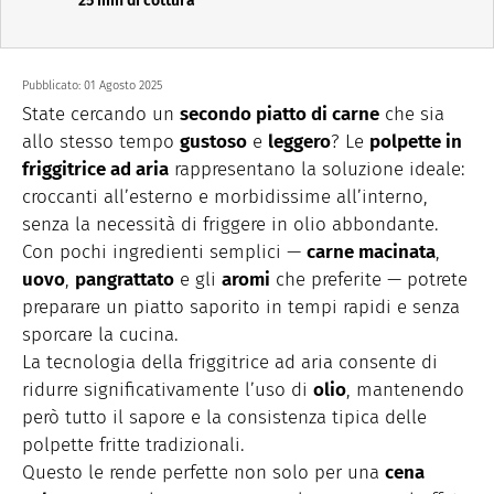
25 min di cottura
Pubblicato:
01 Agosto 2025
State cercando un
secondo piatto di carne
che sia
allo stesso tempo
gustoso
e
leggero
? Le
polpette in
friggitrice ad aria
rappresentano la soluzione ideale:
croccanti all’esterno e morbidissime all’interno,
senza la necessità di friggere in olio abbondante.
Con pochi ingredienti semplici —
carne macinata
,
uovo
,
pangrattato
e gli
aromi
che preferite — potrete
preparare un piatto saporito in tempi rapidi e senza
sporcare la cucina.
La tecnologia della friggitrice ad aria consente di
ridurre significativamente l’uso di
olio
, mantenendo
però tutto il sapore e la consistenza tipica delle
polpette fritte tradizionali.
Questo le rende perfette non solo per una
cena