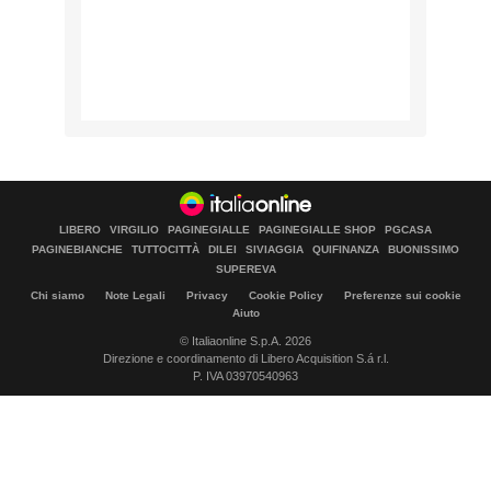
LIBERO
VIRGILIO
PAGINEGIALLE
PAGINEGIALLE SHOP
PGCASA
PAGINEBIANCHE
TUTTOCITTÀ
DILEI
SIVIAGGIA
QUIFINANZA
BUONISSIMO
SUPEREVA
Chi siamo
Note Legali
Privacy
Cookie Policy
Preferenze sui cookie
Aiuto
© Italiaonline S.p.A. 2026
Direzione e coordinamento di Libero Acquisition S.á r.l.
P. IVA 03970540963