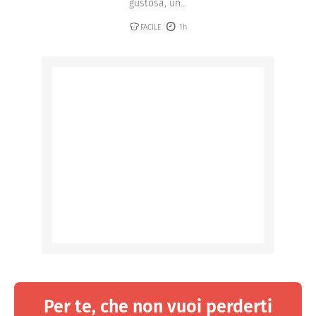
gustosa, un...
FACILE
1h
Per te, che non vuoi perderti