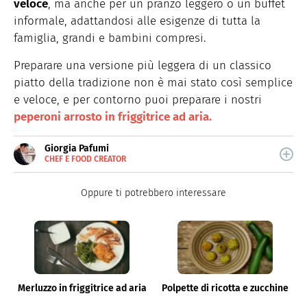
veloce
, ma anche per un pranzo leggero o un buffet
informale, adattandosi alle esigenze di tutta la
famiglia, grandi e bambini compresi.
Preparare una versione più leggera di un classico
piatto della tradizione non è mai stato così semplice
e veloce, e per contorno puoi preparare i nostri
peperoni arrosto in friggitrice ad aria.
Giorgia Pafumi
CHEF E FOOD CREATOR
E-
Giorgia Pafumi è una "chef creator" che crea ricette
MAIL
originali e coinvolgenti.
Oppure ti potrebbero interessare
Merluzzo in friggitrice ad aria
Polpette di ricotta e zucchine