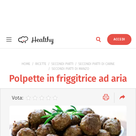
Healthy
ACCEDI
Healthy
HOME
RICETTE
SECONDI PIATTI
SECONDI PIATTI DI CARNE
SECONDI PIATTI DI MANZO
Polpette in friggitrice ad aria
Vota: