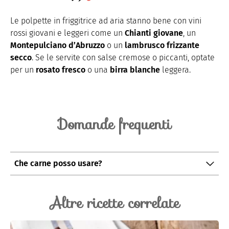
Le polpette in friggitrice ad aria stanno bene con vini
rossi giovani e leggeri come un
Chianti giovane
, un
Montepulciano d’Abruzzo
o un
lambrusco frizzante
secco
. Se le servite con salse cremose o piccanti, optate
per un
rosato fresco
o una
birra blanche
leggera.
Domande frequenti
Che carne posso usare?
Potete usare
carne di manzo
oppure un mix con
maiale o pollo
. Aggiungere prezzemolo, scalogno
Altre ricette correlate
tritato o formaggio grattugiato rende l’impasto più
saporito e morbido