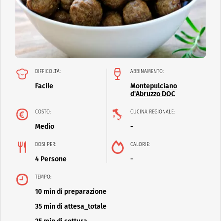
DIFFICOLTÀ:
ABBINAMENTO:
Facile
Montepulciano
d'Abruzzo DOC
COSTO:
CUCINA REGIONALE:
Medio
-
DOSI PER:
CALORIE:
4 Persone
-
TEMPO:
10 min di preparazione
35 min di attesa_totale