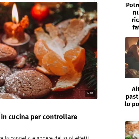
Potr
nu
ri
fa
Al
123rf
past
lo po
in cucina per controllare
e la cannella e godere dei suoi effetti