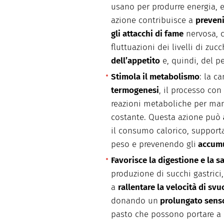
usano per produrre energia, 
azione contribuisce a
prevenir
gli attacchi di fame
nervosa, c
fluttuazioni dei livelli di zu
dell’appetito
e, quindi, del p
Stimola il metabolismo
: la c
termogenesi
, il processo con
reazioni metaboliche per ma
costante. Questa azione può
il consumo calorico, support
peso e prevenendo gli
accumu
Favorisce la digestione e la s
produzione di succhi gastrici
a
rallentare la velocità di s
donando un
prolungato senso
pasto che possono portare a e