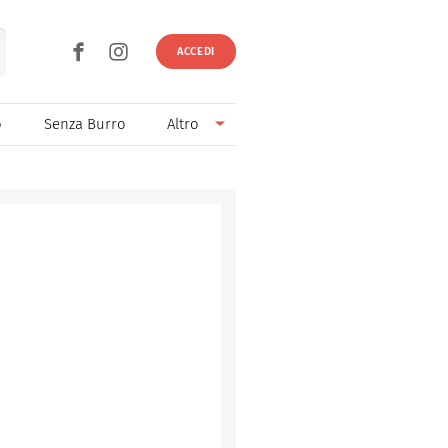
ACCEDI
o
Senza Burro
Altro
Senza Lievito
Senza Uova
Ricette light