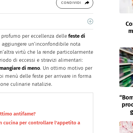
CONDIVIDI
Co
10 anni scrivo di food, alimentazione e salute per
m
digital specializzati. Quando non sono seduta al
l profumo per eccellenza delle
feste di
ad aggiungere un’inconfondibile nota
n’altra virtù che la rende particolarmente
riodo di eccessi e stravizi alimentari:
mangiare di meno
. Un ottimo motivo per
uoi menù delle feste per arrivare in forma
ne culinarie natalizie.
“Bom
prod
g
ottimo antifame?
 cucina per controllare l'appetito a