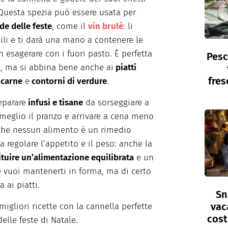
. Questa spezia può essere usata per
de delle feste
, come il
vin brulè
: li
ili e ti darà una mano a contenere le
n esagerare con i fuori pasto. È perfetta
Pesc
ti, ma si abbina bene anche ai
piatti
fres
 carne
e
contorni di verdure
.
eparare
infusi e tisane
da sorseggiare a
meglio il pranzo e arrivare a cena meno
che nessun alimento è un rimedio
a regolare l’appetito e il peso: anche la
tuire un’alimentazione equilibrata
e un
 se vuoi mantenerti in forma, ma di certo
ai piatti.
Sn
vac
migliori ricette con la cannella perfette
cost
delle feste di Natale.