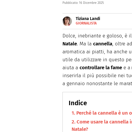
Pubblicato:
16 Dicembre 2025
Tiziana Landi
GIORNALISTA
E-
Giornalista toscana, da oltre 
MAIL
siti web, magazine e agenzie 
Dolce, inebriante e goloso, è i
LINKEDIN
pc, mi trovate in cucina.
INSTAGRAM
Natale
. Ma la
cannella
, oltre 
aromatica ai piatti, ha anche u
utile da utilizzare in questo pe
aiuta a
controllare la fame
e a
inserirla il più possibile nei t
a gennaio nonostante le marato
Perché la cannella è un 
Come usare la cannella in
Natale?