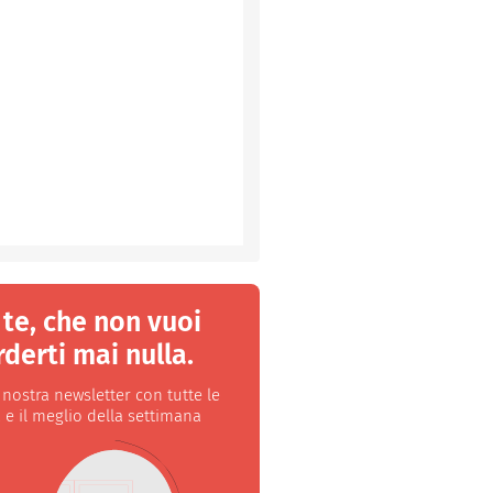
 te, che non vuoi
derti mai nulla.
a nostra newsletter con tutte le
 e il meglio della settimana