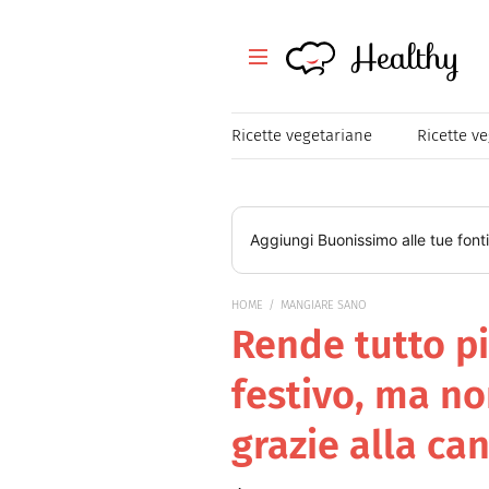
Healthy
Healthy
Tutte le ricette
Ricette vegetariane
Ricette v
Festività
Ricette veloci
Aggiungi
Buonissimo
alle tue font
Magazine
HOME
MANGIARE SANO
Rende tutto p
Mangiare Sano
festivo, ma no
Healthy
grazie alla c
Consigli