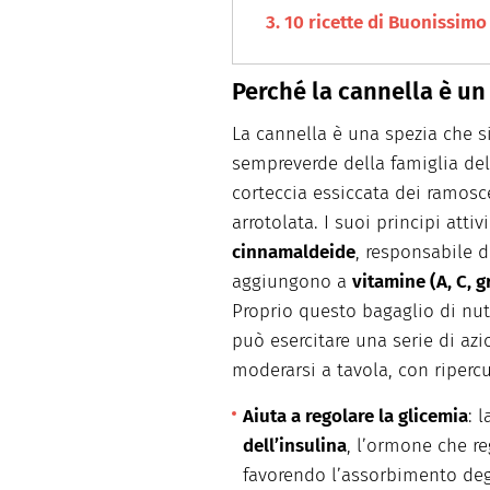
10 ricette di Buonissimo 
Perché la cannella è un
La cannella è una spezia che s
sempreverde della famiglia delle
corteccia essiccata dei ramoscell
arrotolata. I suoi principi attiv
cinnamaldeide
, responsabile d
aggiungono a
vitamine (A, C, 
Proprio questo bagaglio di nut
può esercitare una serie di azio
moderarsi a tavola, con ripercu
Aiuta a regolare la glicemia
: 
dell’insulina
, l’ormone che re
favorendo l’assorbimento degli