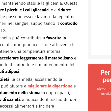
e mantenendo stabile la glicemia. Questa
e i picchi e i cali glicemici
e a
ridurre
he possono essere favoriti da repentine
ccheri nel sangue, supportando il
controllo
eso.
annella può contribuire a
favorire la
 cui il corpo produce calore attraverso le
ntenere una temperatura interna
accelerare leggermente il metabolismo
e
ando il controllo e il mantenimento del
Per
li adiposi
.
per
azietà
: la cannella, accelerando la
, può aiutare a
migliorare la digestione
e
Ricevi l
vuotamento dello stomaco
dopo i pasti,
novità
 di sazietà
e riducendo il rischio di fuori
ccessi alimentari e incidere