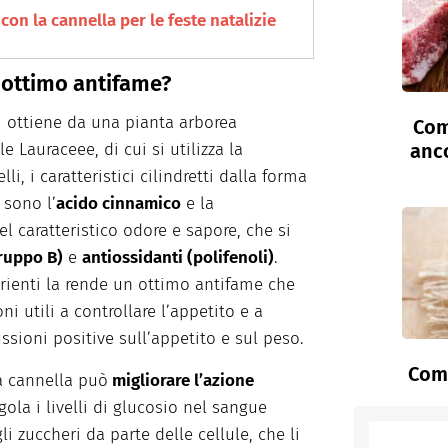
con la cannella per le feste natalizie
 ottimo antifame?
i ottiene da una pianta arborea
Com
anc
 Lauraceee, di cui si utilizza la
i, i caratteristici cilindretti dalla forma
i sono l’
acido cinnamico
e la
el caratteristico odore e sapore, che si
gruppo B)
e
antiossidanti (polifenoli)
.
rienti la rende un ottimo antifame che
ni utili a controllare l’appetito e a
ssioni positive sull’appetito e sul peso.
Come
la cannella può
migliorare l’azione
gola i livelli di glucosio nel sangue
 zuccheri da parte delle cellule, che li