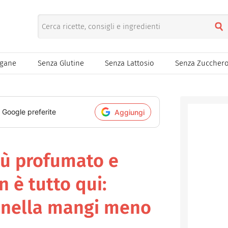
egane
Senza Glutine
Senza Lattosio
Senza Zuccher
i Google preferite
Aggiungi
iù profumato e
n è tutto qui:
annella mangi meno