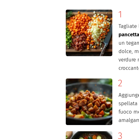
Tagliate
pancett
un tegam
dolce, m
verdure 
croccant
Aggiung
spellata
fuoco m
amalgama