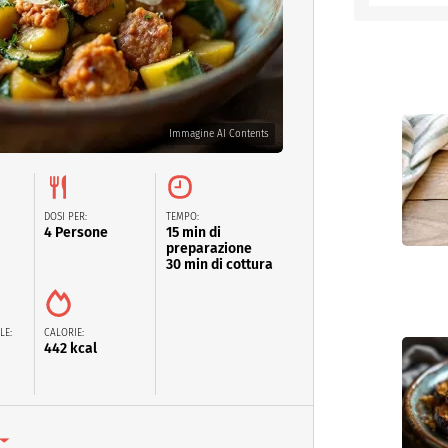
entino
Immagine AI Contents
DOSI PER:
TEMPO:
4 Persone
15 min di
preparazione
30 min di cottura
LE:
CALORIE:
442 kcal