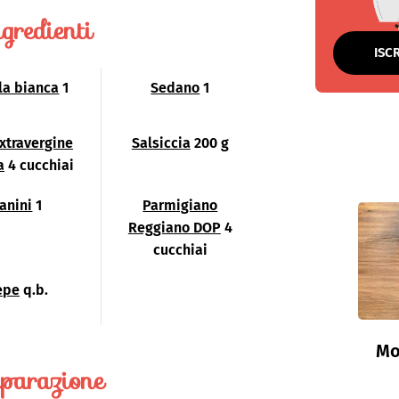
gredienti
ISC
la bianca
1
Sedano
1
extravergine
Salsiccia
200 g
a
4 cucchiai
anini
1
Parmigiano
Reggiano DOP
4
cucchiai
epe
q.b.
Mo
parazione