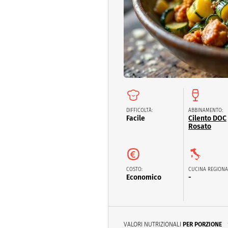
Dolci
Pasqua
San Val
DIFFICOLTÀ:
ABBINAMENTO:
Facile
Cilento DOC
Rosato
COSTO:
CUCINA REGIONA
Economico
-
VALORI NUTRIZIONALI
PER PORZIONE