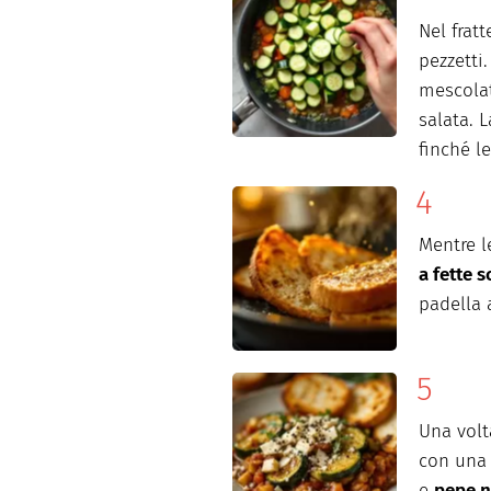
Nel frat
pezzetti
mescolat
salata. L
finché l
Mentre l
a fette so
padella 
Una volt
con una 
e
pepe n