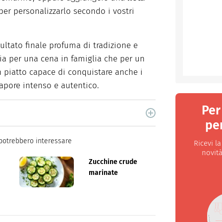
er personalizzarlo secondo i vostri
sultato finale profuma di tradizione e
ia per una cena in famiglia che per un
 piatto capace di conquistare anche i
sapore intenso e autentico.
Per
per
ne per libri e cucina. Ha pubblicato vari libri di
og.
potrebbero interessare
Ricevi l
novità
Zucchine crude
marinate