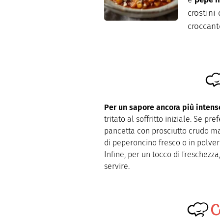
crostini
croccant
Per un sapore ancora più intens
tritato al soffritto iniziale. Se pre
pancetta con prosciutto crudo m
di peperoncino fresco o in polver
Infine, per un tocco di freschezz
servire.
C