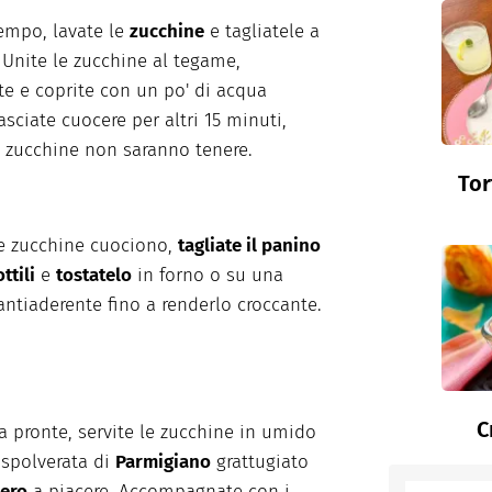
tempo, lavate le
zucchine
e tagliatele a
. Unite le zucchine al tegame,
e e coprite con un po' di acqua
asciate cuocere per altri 15 minuti,
e zucchine non saranno tenere.
Tor
e zucchine cuociono,
tagliate il panino
ttili
e
tostatelo
in forno o su una
antiaderente fino a renderlo croccante.
C
a pronte, servite le zucchine in umido
spolverata di
Parmigiano
grattugiato
ero
a piacere. Accompagnate con i