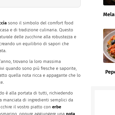
Mela
ccia
sono il simbolo del comfort food
casa e di tradizione culinaria. Questo
turale delle zucchine alla robustezza e
, creando un equilibrio di sapori che
ata.
 l’anno, trovano la loro massima
ivi quando sono più fresche e saporite,
Pepe
atto quella nota ricca e appagante che lo
e.
o è alla portata di tutti, richiedendo
a manciata di ingredienti semplici da
icchire il vostro piatto con
erbe
rosmarino, oppure aggiungere una
nota