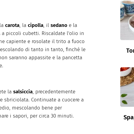
 la
carota
, la
cipolla
, il
sedano
e la
a
a piccoli cubetti. Riscaldate l'olio in
e capiente e rosolate il trito a fuoco
escolando di tanto in tanto, finché le
To
non saranno appassite e la pancetta
e.
ete la
salsiccia
, precedentemente
 e sbriciolata. Continuate a cuocere a
edio, mescolando bene per
re i sapori, per circa 30 minuti.
Spa