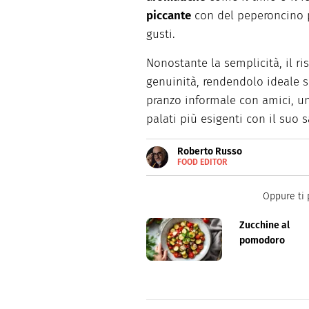
piccante
con del peperoncino p
gusti.
Nonostante la semplicità, il ri
genuinità, rendendolo ideale s
pranzo informale con amici, un
palati più esigenti con il suo 
Roberto Russo
FOOD EDITOR
E-
Roberto Russo unisce la passio
MAIL
cucina e collabora con foodbl
LINKEDIN
Oppure ti 
Zucchine al
pomodoro