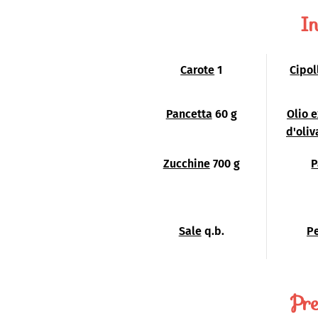
In
Carote
1
Cipol
Pancetta
60 g
Olio 
d'oliv
Zucchine
700 g
P
Sale
q.b.
P
Pre