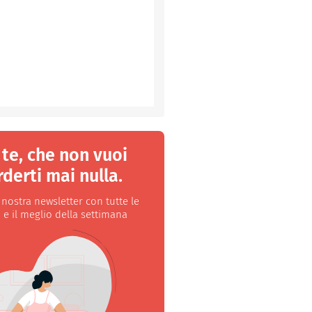
 te, che non vuoi
derti mai nulla.
a nostra newsletter con tutte le
 e il meglio della settimana