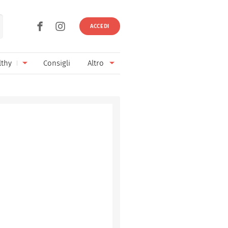
ACCEDI
lthy
Consigli
Altro
Ricette vegetariane
Ingredienti
Ricette vegane
Vini & Birre
Senza glutine
Cucina regionale
Senza lattosio
Cucina internazionale
Senza zucchero
Esperti
Senza burro
Contatti
Senza lievito