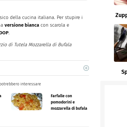
Zupp
ico della cucina italiana. Per stupire i
una
versione bianca
con scarola e
 DOP
.
zio di Tutela Mozzarella di Bufala
cina di Italiaonline nel quale trovi idee veloci,
Sp
potrebbero interessare
a
Farfalle con
pomodorini e
mozzarella di bufala