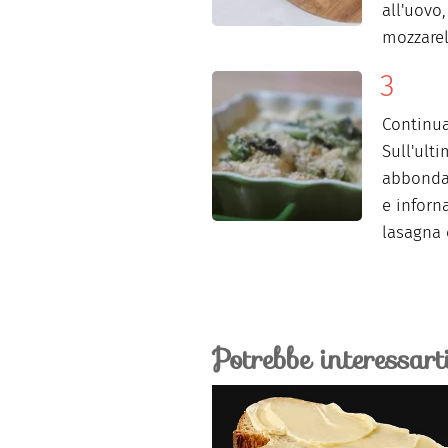
all'uovo,
mozzarell
Continua
Sull'ult
abbondan
e inforn
lasagna c