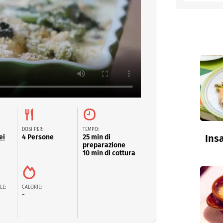
entino
DOSI PER:
TEMPO:
Insa
ei
4 Persone
25 min di
preparazione
10 min di cottura
LE:
CALORIE:
-