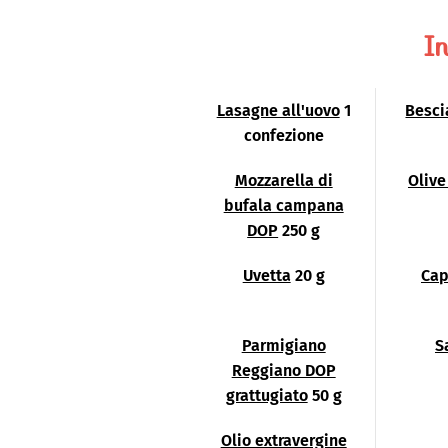
In
Lasagne all'uovo
1
Besci
confezione
Mozzarella di
Olive
bufala campana
DOP
250 g
Uvetta
20 g
Cap
Parmigiano
S
Reggiano DOP
grattugiato
50 g
Olio extravergine