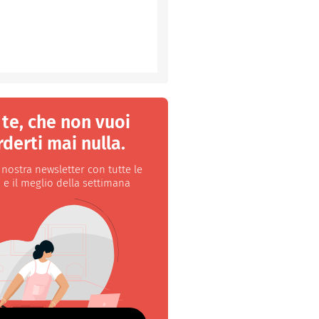
 te, che non vuoi
derti mai nulla.
a nostra newsletter con tutte le
 e il meglio della settimana