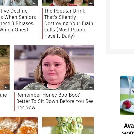
Ava
segr