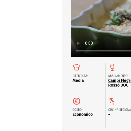
Dolci
Pasqua
San Val
DIFFICOLTÀ:
ABBINAMENTO:
Media
Campi Flegr
Rosso DOC
COSTO:
CUCINA REGIONA
Economico
-