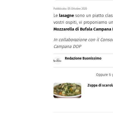
Pubblicato:
05 Ottobre 2020
Le
lasagne
sono un piatto class
vostri ospiti, vi proponiamo 
Mozzarella di Bufala Campana
In collaborazione con il Consor
Campana DOP
Redazione Buonissimo
Buonissimo è il magazine di cu
facili e spiegate passo passo.
Oppure ti 
Zuppa di scarol