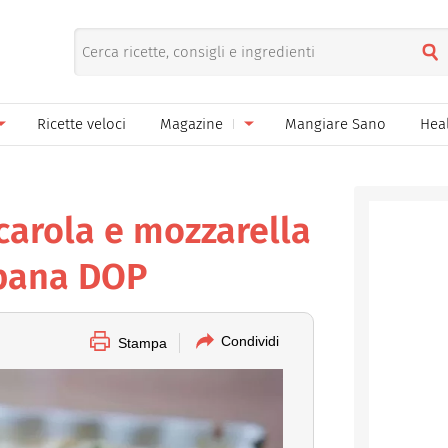
Ricette veloci
Magazine
Mangiare Sano
Hea
nno
Gelati
News
le
Pane pizza focacce
carola e mozzarella
ella Donna
Salse e sughi
mpana DOP
ella Mamma
Marmellate e confetture
el Papà
Conserve
Condividi
Stampa
een
Ricette di base
Bevande