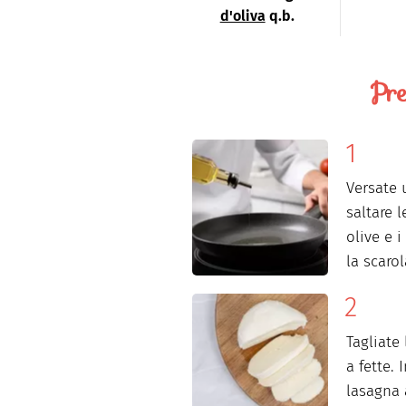
d'oliva
q.b.
Pre
Versate 
saltare l
olive e 
la scarol
Tagliate
a fette. 
lasagna 