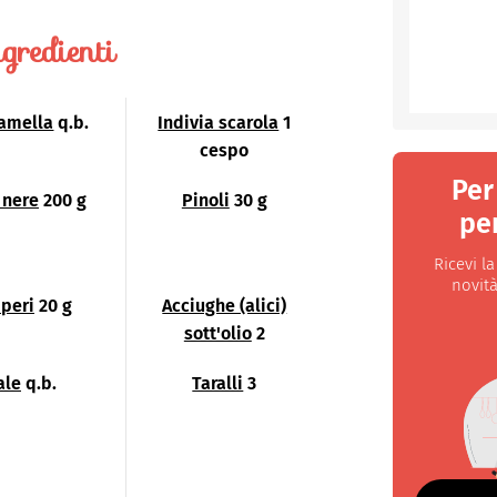
gredienti
amella
q.b.
Indivia scarola
1
cespo
Per
 nere
200 g
Pinoli
30 g
per
Ricevi l
novità
peri
20 g
Acciughe (alici)
sott'olio
2
ale
q.b.
Taralli
3