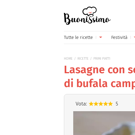
Buonissimo
Tutte le ricette
Festività
Antipasti
Capoda
HOME
RICETTE
PRIMI PIATTI
Primi piatti
Carneva
Lasagne con s
Secondi piatti
Festa d
di bufala ca
Piatti unici
Festa d
Contorni
Festa d
Vota:
5
Formaggi
Hallow
Frutta
Natale