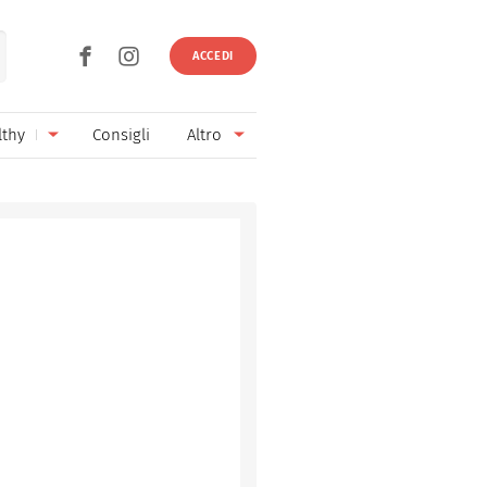
ACCEDI
lthy
Consigli
Altro
Ricette vegetariane
Ingredienti
Ricette vegane
Vini & Birre
Senza glutine
Cucina regionale
Senza lattosio
Cucina internazionale
Senza zucchero
Esperti
Senza burro
Contatti
Senza lievito